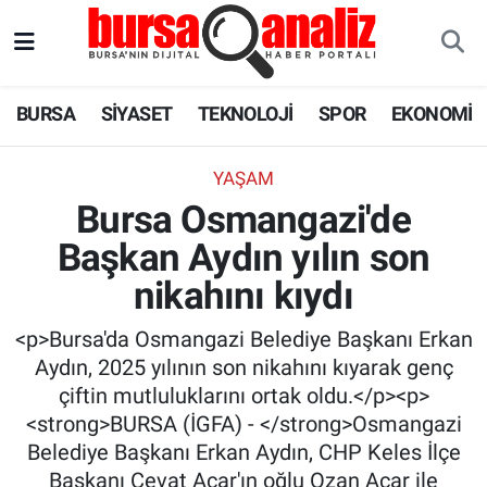
BURSA
Nöbetçi Eczaneler
BURSA
SİYASET
TEKNOLOJİ
SPOR
EKONOMİ
SİYASET
Hava Durumu
YAŞAM
TEKNOLOJİ
Trafik Durumu
Bursa Osmangazi'de
Başkan Aydın yılın son
SPOR
Süper Lig Puan Durumu ve Fikstür
nikahını kıydı
EKONOMİ
Tüm Manşetler
<p>Bursa'da Osmangazi Belediye Başkanı Erkan
SAĞLIK
Son Dakika Haberleri
Aydın, 2025 yılının son nikahını kıyarak genç
çiftin mutluluklarını ortak oldu.</p><p>
ASTROLOJİ
Haber Arşivi
<strong>BURSA (İGFA) - </strong>Osmangazi
Belediye Başkanı Erkan Aydın, CHP Keles İlçe
BLOG
Başkanı Cevat Acar'ın oğlu Ozan Acar ile