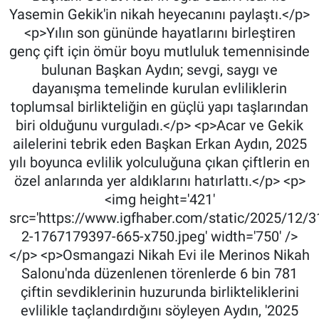
Yasemin Gekik'in nikah heyecanını paylaştı.</p>
<p>Yılın son gününde hayatlarını birleştiren
genç çift için ömür boyu mutluluk temennisinde
bulunan Başkan Aydın; sevgi, saygı ve
dayanışma temelinde kurulan evliliklerin
toplumsal birlikteliğin en güçlü yapı taşlarından
biri olduğunu vurguladı.</p> <p>Acar ve Gekik
ailelerini tebrik eden Başkan Erkan Aydın, 2025
yılı boyunca evlilik yolculuğuna çıkan çiftlerin en
özel anlarında yer aldıklarını hatırlattı.</p> <p>
<img height='421'
src='https://www.igfhaber.com/static/2025/12/3
2-1767179397-665-x750.jpeg' width='750' />
</p> <p>Osmangazi Nikah Evi ile Merinos Nikah
Salonu'nda düzenlenen törenlerde 6 bin 781
çiftin sevdiklerinin huzurunda birlikteliklerini
evlilikle taçlandırdığını söyleyen Aydın, '2025