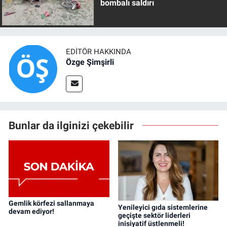
bombalı saldırı
EDITÖR HAKKINDA
Özge Şimşirli
Bunlar da ilginizi çekebilir
Gemlik körfezi sallanmaya
Yenileyici gıda sistemlerine
devam ediyor!
geçişte sektör liderleri
inisiyatif üstlenmeli!