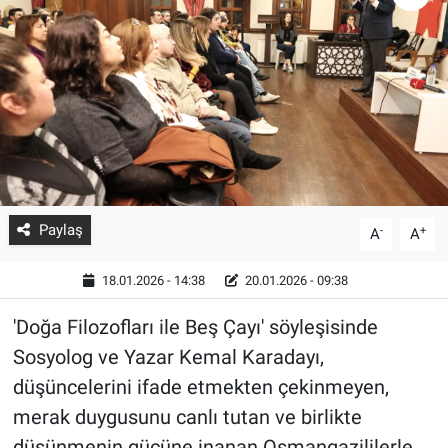
Paylaş
-
+
A
A
18.01.2026 - 14:38
20.01.2026 - 09:38
'Doğa Filozofları ile Beş Çayı' söyleşisinde
Sosyolog ve Yazar Kemal Karadayı,
düşüncelerini ifade etmekten çekinmeyen,
merak duygusunu canlı tutan ve birlikte
düşünmenin gücüne inanan Osmangazililerle