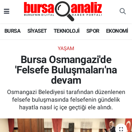
BURSA
Nöbetçi Eczaneler
BURSA
SİYASET
TEKNOLOJİ
SPOR
EKONOMİ
SİYASET
Hava Durumu
YAŞAM
TEKNOLOJİ
Trafik Durumu
Bursa Osmangazi'de
'Felsefe Buluşmaları'na
SPOR
Süper Lig Puan Durumu ve Fikstür
devam
EKONOMİ
Tüm Manşetler
Osmangazi Belediyesi tarafından düzenlenen
SAĞLIK
Son Dakika Haberleri
felsefe buluşmasında felsefenin gündelik
hayatla nasıl iç içe geçtiği ele alındı.
ASTROLOJİ
Haber Arşivi
BLOG