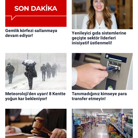
Gemlik körfezi sallanmaya
Yenileyici gıda sistemlerine
devam ediyor!
geçişte sektör liderleri
inisiyatif üstlenmeli!
Meteoroloji'den uyarı! 8 Kentte
Tanımadığınız kimseye para
yoğun kar bekleniyor!
transfer etmeyin!