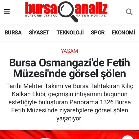
BURSA
Nöbetçi Eczaneler
BURSA
SİYASET
TEKNOLOJİ
SPOR
EKONOMİ
SİYASET
Hava Durumu
YAŞAM
TEKNOLOJİ
Trafik Durumu
Bursa Osmangazi'de Fetih
Müzesi'nde görsel şölen
SPOR
Süper Lig Puan Durumu ve Fikstür
Tarihi Mehter Takımı ve Bursa Tahtakıran Kılıç
EKONOMİ
Tüm Manşetler
Kalkan Ekibi, geçmişin ihtişamını bugünün
estetiğiyle buluşturan Panorama 1326 Bursa
SAĞLIK
Son Dakika Haberleri
Fetih Müzesi'nde ziyaretçilere görsel şölen
yaşatıyor.
ASTROLOJİ
Haber Arşivi
BLOG