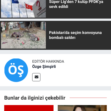
Süper Lig'den 7 kulüp PFDK'ya
sevk edildi
Pakistan’da seçim konvoyuna
bombalı saldırı
EDITÖR HAKKINDA
Özge Şimşirli
Bunlar da ilginizi çekebilir