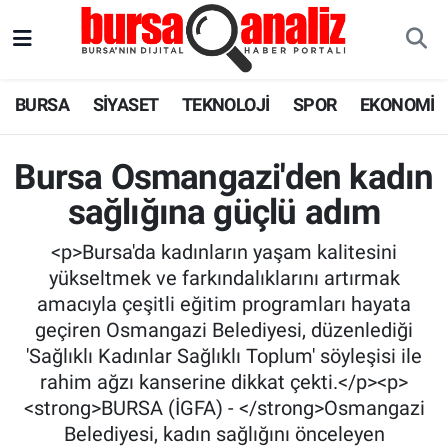
BURSA
Nöbetçi Eczaneler
BURSA
SİYASET
TEKNOLOJİ
SPOR
EKONOMİ
SİYASET
Hava Durumu
Bursa Osmangazi'den kadın
TEKNOLOJİ
Trafik Durumu
sağlığına güçlü adım
SPOR
Süper Lig Puan Durumu ve Fikstür
<p>Bursa'da kadınların yaşam kalitesini
yükseltmek ve farkındalıklarını artırmak
EKONOMİ
Tüm Manşetler
amacıyla çeşitli eğitim programları hayata
geçiren Osmangazi Belediyesi, düzenlediği
SAĞLIK
Son Dakika Haberleri
'Sağlıklı Kadınlar Sağlıklı Toplum' söyleşisi ile
rahim ağzı kanserine dikkat çekti.</p><p>
ASTROLOJİ
Haber Arşivi
<strong>BURSA (İGFA) - </strong>Osmangazi
Belediyesi, kadın sağlığını önceleyen
BLOG