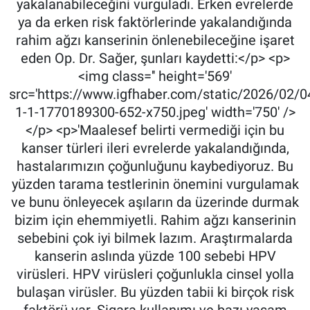
yakalanabileceğini vurguladı. Erken evrelerde
ya da erken risk faktörlerinde yakalandığında
rahim ağzı kanserinin önlenebileceğine işaret
eden Op. Dr. Sağer, şunları kaydetti:</p> <p>
<img class='' height='569'
src='https://www.igfhaber.com/static/2026/02/04
1-1-1770189300-652-x750.jpeg' width='750' />
</p> <p>'Maalesef belirti vermediği için bu
kanser türleri ileri evrelerde yakalandığında,
hastalarımızın çoğunluğunu kaybediyoruz. Bu
yüzden tarama testlerinin önemini vurgulamak
ve bunu önleyecek aşıların da üzerinde durmak
bizim için ehemmiyetli. Rahim ağzı kanserinin
sebebini çok iyi bilmek lazım. Araştırmalarda
kanserin aslında yüzde 100 sebebi HPV
virüsleri. HPV virüsleri çoğunlukla cinsel yolla
bulaşan virüsler. Bu yüzden tabii ki birçok risk
faktörü var. Sigara kullanımı ve bazı yaşam