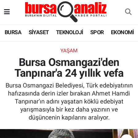
BURSA
Nöbetçi Eczaneler
BURSA
SİYASET
TEKNOLOJİ
SPOR
EKONOMİ
SİYASET
Hava Durumu
YAŞAM
TEKNOLOJİ
Trafik Durumu
Bursa Osmangazi'den
Tanpınar'a 24 yıllık vefa
SPOR
Süper Lig Puan Durumu ve Fikstür
Bursa Osmangazi Belediyesi, Türk edebiyatının
EKONOMİ
Tüm Manşetler
hafızasında derin izler bırakan Ahmet Hamdi
Tanpınar'ın adını yaşatan köklü edebiyat
SAĞLIK
Son Dakika Haberleri
yarışmasıyla bir kez daha yazının ve
düşüncenin kapılarını aralıyor.
ASTROLOJİ
Haber Arşivi
BLOG