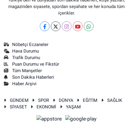
Türkiye'den ve dünyadan son dakika haberleri, köşe yazıları,
magazinden siyasete, spordan seyahate ve her konuda tüm
içerikler.
Nöbetçi Eczaneler
Hava Durumu
Trafik Durumu
Puan Durumu ve Fikstür
Tüm Manşetler
Son Dakika Haberleri
Haber Arşivi
GÜNDEM
SPOR
DÜNYA
EĞİTİM
SAĞLIK
SİYASET
EKONOMİ
YAŞAM