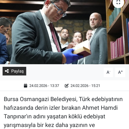
Paylaş
-
+
A
A
24.02.2026 - 13:37
24.02.2026 - 15:21
Bursa Osmangazi Belediyesi, Türk edebiyatının
hafızasında derin izler bırakan Ahmet Hamdi
Tanpınar'ın adını yaşatan köklü edebiyat
yarışmasıyla bir kez daha yazının ve