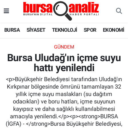
BURSA
Nöbetçi Eczaneler
BURSA
SİYASET
TEKNOLOJİ
SPOR
EKONOMİ
SİYASET
Hava Durumu
GÜNDEM
TEKNOLOJİ
Trafik Durumu
Bursa Uludağ'ın içme suyu
hattı yenilendi
SPOR
Süper Lig Puan Durumu ve Fikstür
<p>Büyükşehir Belediyesi tarafından Uludağ'ın
EKONOMİ
Tüm Manşetler
Kırkpınar bölgesinde ömrünü tamamlayan 32
yıllık içme suyu maslakları (su dağıtım
SAĞLIK
Son Dakika Haberleri
odacıkları) ve boru hatları, içme suyunun
kayıpsız ve daha sağlıklı kullanılabilmesi
ASTROLOJİ
Haber Arşivi
amacıyla yenilendi.</p><p><strong>BURSA
(İGFA) - </strong>Bursa Büyükşehir Belediyesi,
BLOG