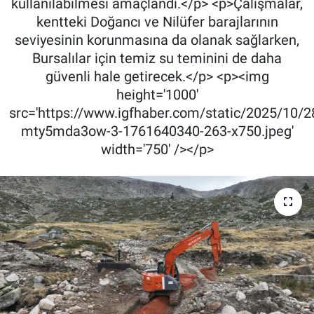
kullanılabilmesi amaçlandı.</p> <p>Çalışmalar,
kentteki Doğancı ve Nilüfer barajlarının
seviyesinin korunmasına da olanak sağlarken,
Bursalılar için temiz su teminini de daha
güvenli hale getirecek.</p> <p><img
height='1000'
src='https://www.igfhaber.com/static/2025/10/
mty5mda3ow-3-1761640340-263-x750.jpeg'
width='750' /></p>