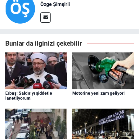
Özge Şimşirli
Bunlar da ilginizi çekebilir
Erbaş: Saldırıyı şiddetle
Motorine yeni zam geliyor!
lanetliyorum!