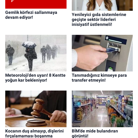
Gemlik körfezi sallanmaya
Yenileyici gıda sistemlerine
devam ediyor!
geçişte sektör liderleri
inisiyatif üstlenmeli!
Meteoroloji'den uyarı! 8 Kentte
Tanımadığınız kimseye para
yoğun kar bekleniyor!
transfer etmeyin!
Kocanın duş almayıp, dişlerini
BİM’de mide bulandıran
fırçalamaması boşanma
görüntü!