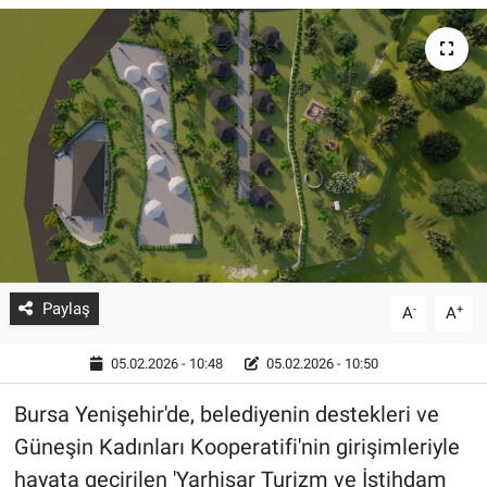
Paylaş
-
+
A
A
05.02.2026 - 10:48
05.02.2026 - 10:50
Bursa Yenişehir'de, belediyenin destekleri ve
Güneşin Kadınları Kooperatifi'nin girişimleriyle
hayata geçirilen 'Yarhisar Turizm ve İstihdam