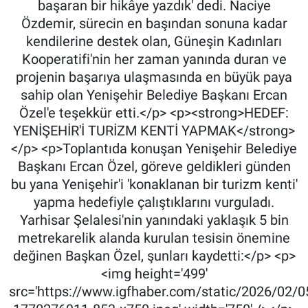
başaran bir hikâye yazdık' dedi. Naciye
Özdemir, sürecin en başından sonuna kadar
kendilerine destek olan, Güneşin Kadınları
Kooperatifi'nin her zaman yanında duran ve
projenin başarıya ulaşmasında en büyük paya
sahip olan Yenişehir Belediye Başkanı Ercan
Özel'e teşekkür etti.</p> <p><strong>HEDEF:
YENİŞEHİR'İ TURİZM KENTİ YAPMAK</strong>
</p> <p>Toplantıda konuşan Yenişehir Belediye
Başkanı Ercan Özel, göreve geldikleri günden
bu yana Yenişehir'i 'konaklanan bir turizm kenti'
yapma hedefiyle çalıştıklarını vurguladı.
Yarhisar Şelalesi'nin yanındaki yaklaşık 5 bin
metrekarelik alanda kurulan tesisin önemine
değinen Başkan Özel, şunları kaydetti:</p> <p>
<img height='499'
src='https://www.igfhaber.com/static/2026/02/0