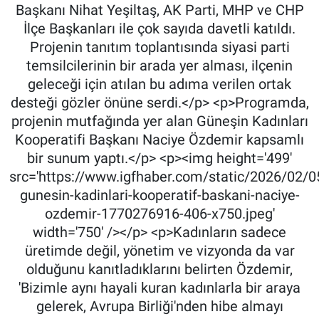
Başkanı Nihat Yeşiltaş, AK Parti, MHP ve CHP
İlçe Başkanları ile çok sayıda davetli katıldı.
Projenin tanıtım toplantısında siyasi parti
temsilcilerinin bir arada yer alması, ilçenin
geleceği için atılan bu adıma verilen ortak
desteği gözler önüne serdi.</p> <p>Programda,
projenin mutfağında yer alan Güneşin Kadınları
Kooperatifi Başkanı Naciye Özdemir kapsamlı
bir sunum yaptı.</p> <p><img height='499'
src='https://www.igfhaber.com/static/2026/02/0
gunesin-kadinlari-kooperatif-baskani-naciye-
ozdemir-1770276916-406-x750.jpeg'
width='750' /></p> <p>Kadınların sadece
üretimde değil, yönetim ve vizyonda da var
olduğunu kanıtladıklarını belirten Özdemir,
'Bizimle aynı hayali kuran kadınlarla bir araya
gelerek, Avrupa Birliği'nden hibe almayı