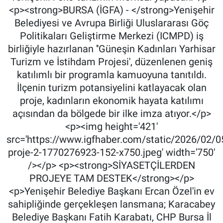
<p><strong>BURSA (İGFA) - </strong>Yenişehir
Belediyesi ve Avrupa Birliği Uluslararası Göç
Politikaları Geliştirme Merkezi (ICMPD) iş
birliğiyle hazırlanan ''Güneşin Kadınları Yarhisar
Turizm ve İstihdam Projesi', düzenlenen geniş
katılımlı bir programla kamuoyuna tanıtıldı.
İlçenin turizm potansiyelini katlayacak olan
proje, kadınların ekonomik hayata katılımı
açısından da bölgede bir ilke imza atıyor.</p>
<p><img height='421'
src='https://www.igfhaber.com/static/2026/02/0
proje-2-1770276923-152-x750.jpeg' width='750'
/></p> <p><strong>SİYASETÇİLERDEN
PROJEYE TAM DESTEK</strong></p>
<p>Yenişehir Belediye Başkanı Ercan Özel'in ev
sahipliğinde gerçekleşen lansmana; Karacabey
Belediye Başkanı Fatih Karabatı, CHP Bursa İl