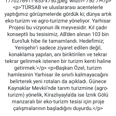
1770276911-853-x750.jpeg' width='750' /></p>
<p>'TÜRSAB ve uluslararası acentelerle
yaptığımız görüşmelerde gördük ki; dünya artık
eko-turizm ve agro-turizme yöneliyor. Yarhisar
Projesi bu vizyonun ilk meyvesidir. Kıl çadır
konseptli bu tesisimiz, AB'den alınan 103 bin
Euro'luk hibe ile tamamlandı. Hedefimiz;
Yenişehir'i sadece ziyaret edilen değil,
konaklama yapılan, anı biriktirilen ve tekrar
tekrar gelinmek istenen bir turizm kenti haline
getirmek.'</p> <p>Başkan Özel, turizm
hamlesinin Yarhisar ile sınırlı kalmayacağını
belirterek yeni rotaları da açıkladı. Günece
Kaynaklar Mevkii'nde tarım turizmine (agro-
turizm) yönelik, Kirazlıyayla'da ise İznik Gölü
manzaralı bir eko-turizm tesisi için proje
çalışmalarının başladığını duyurdu.</p>