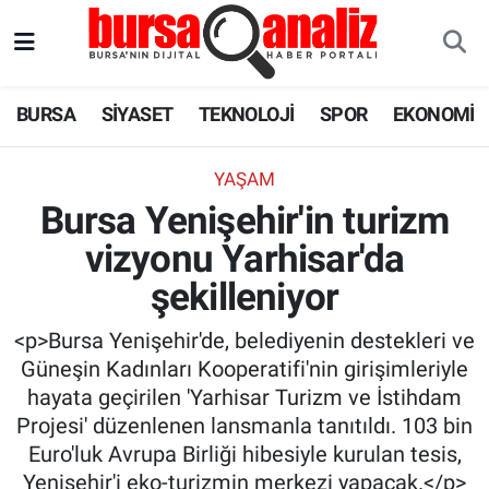
BURSA
Nöbetçi Eczaneler
BURSA
SİYASET
TEKNOLOJİ
SPOR
EKONOMİ
SİYASET
Hava Durumu
YAŞAM
TEKNOLOJİ
Trafik Durumu
Bursa Yenişehir'in turizm
vizyonu Yarhisar'da
SPOR
Süper Lig Puan Durumu ve Fikstür
şekilleniyor
EKONOMİ
Tüm Manşetler
<p>Bursa Yenişehir'de, belediyenin destekleri ve
SAĞLIK
Son Dakika Haberleri
Güneşin Kadınları Kooperatifi'nin girişimleriyle
hayata geçirilen 'Yarhisar Turizm ve İstihdam
ASTROLOJİ
Haber Arşivi
Projesi' düzenlenen lansmanla tanıtıldı. 103 bin
Euro'luk Avrupa Birliği hibesiyle kurulan tesis,
BLOG
Yenişehir'i eko-turizmin merkezi yapacak.</p>