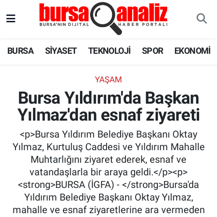
BURSA
Nöbetçi Eczaneler
BURSA
SİYASET
TEKNOLOJİ
SPOR
EKONOMİ
SİYASET
Hava Durumu
YAŞAM
TEKNOLOJİ
Trafik Durumu
Bursa Yıldırım'da Başkan
Yılmaz'dan esnaf ziyareti
SPOR
Süper Lig Puan Durumu ve Fikstür
<p>Bursa Yıldırım Belediye Başkanı Oktay
EKONOMİ
Tüm Manşetler
Yılmaz, Kurtuluş Caddesi ve Yıldırım Mahalle
Muhtarlığını ziyaret ederek, esnaf ve
SAĞLIK
Son Dakika Haberleri
vatandaşlarla bir araya geldi.</p><p>
<strong>BURSA (İGFA) - </strong>Bursa'da
ASTROLOJİ
Haber Arşivi
Yıldırım Belediye Başkanı Oktay Yılmaz,
mahalle ve esnaf ziyaretlerine ara vermeden
BLOG