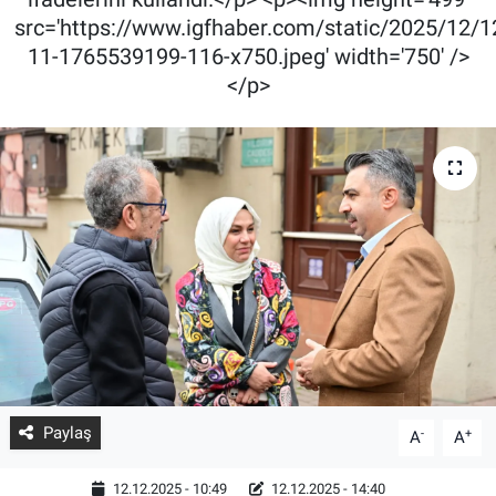
src='https://www.igfhaber.com/static/2025/12/1
11-1765539199-116-x750.jpeg' width='750' />
</p>
Paylaş
-
+
A
A
12.12.2025 - 10:49
12.12.2025 - 14:40