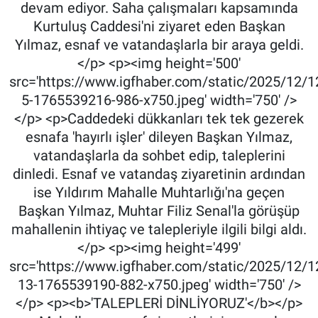
devam ediyor. Saha çalışmaları kapsamında
Kurtuluş Caddesi'ni ziyaret eden Başkan
Yılmaz, esnaf ve vatandaşlarla bir araya geldi.
</p> <p><img height='500'
src='https://www.igfhaber.com/static/2025/12/1
5-1765539216-986-x750.jpeg' width='750' />
</p> <p>Caddedeki dükkanları tek tek gezerek
esnafa 'hayırlı işler' dileyen Başkan Yılmaz,
vatandaşlarla da sohbet edip, taleplerini
dinledi. Esnaf ve vatandaş ziyaretinin ardından
ise Yıldırım Mahalle Muhtarlığı'na geçen
Başkan Yılmaz, Muhtar Filiz Senal'la görüşüp
mahallenin ihtiyaç ve talepleriyle ilgili bilgi aldı.
</p> <p><img height='499'
src='https://www.igfhaber.com/static/2025/12/1
13-1765539190-882-x750.jpeg' width='750' />
</p> <p><b>'TALEPLERİ DİNLİYORUZ'</b></p>