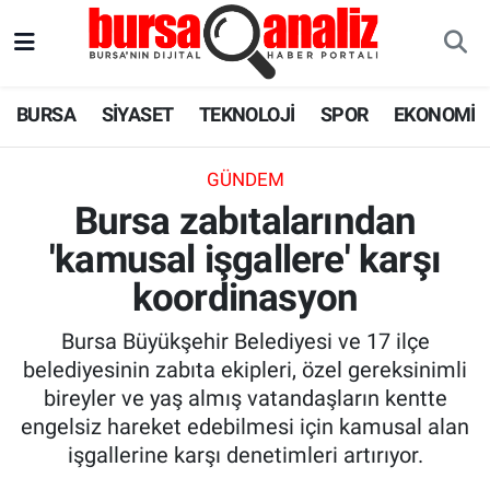
BURSA
Nöbetçi Eczaneler
BURSA
SİYASET
TEKNOLOJİ
SPOR
EKONOMİ
SİYASET
Hava Durumu
GÜNDEM
TEKNOLOJİ
Trafik Durumu
Bursa zabıtalarından
'kamusal işgallere' karşı
SPOR
Süper Lig Puan Durumu ve Fikstür
koordinasyon
EKONOMİ
Tüm Manşetler
Bursa Büyükşehir Belediyesi ve 17 ilçe
SAĞLIK
Son Dakika Haberleri
belediyesinin zabıta ekipleri, özel gereksinimli
bireyler ve yaş almış vatandaşların kentte
ASTROLOJİ
Haber Arşivi
engelsiz hareket edebilmesi için kamusal alan
işgallerine karşı denetimleri artırıyor.
BLOG