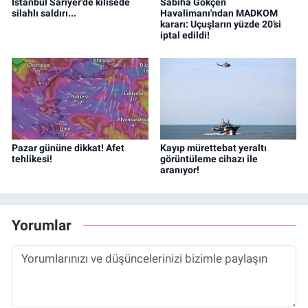
İstanbul Sarıyer'de kilisede
Sabiha Gökçen
silahlı saldırı...
Havalimanı'ndan MADKOM
kararı: Uçuşların yüzde 20’si
iptal edildi!
Pazar gününe dikkat! Afet
Kayıp mürettebat yeraltı
tehlikesi!
görüntüleme cihazı ile
aranıyor!
Yorumlar