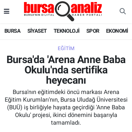
BURSA
Nöbetçi Eczaneler
BURSA
SİYASET
TEKNOLOJİ
SPOR
EKONOMİ
SİYASET
Hava Durumu
EĞITIM
TEKNOLOJİ
Trafik Durumu
Bursa'da 'Arena Anne Baba
Okulu'nda sertifika
SPOR
Süper Lig Puan Durumu ve Fikstür
heyecanı
EKONOMİ
Tüm Manşetler
Bursa'nın eğitimdeki öncü markası Arena
SAĞLIK
Son Dakika Haberleri
Eğitim Kurumları'nın, Bursa Uludağ Üniversitesi
(BUÜ) iş birliğiyle hayata geçirdiği 'Anne Baba
ASTROLOJİ
Haber Arşivi
Okulu' projesi, ikinci dönemini başarıyla
tamamladı.
BLOG