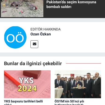
Pakistan’da seçim konvoyuna
bombalı saldırı
EDITÖR HAKKINDA
Ozan Özkan
Bunlar da ilginizi çekebilir
YKS başvuru tarihleri belli
ÖSYM’nin 50’nci yılı
oldu!
kutlamaları başladı