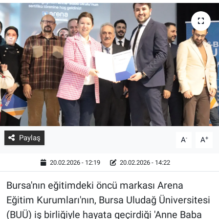
Paylaş
-
+
A
A
20.02.2026 - 12:19
20.02.2026 - 14:22
Bursa'nın eğitimdeki öncü markası Arena
Eğitim Kurumları'nın, Bursa Uludağ Üniversitesi
(BUÜ) iş birliğiyle hayata geçirdiği 'Anne Baba