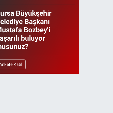
ursa Büyükşehir
elediye Başkanı
ustafa Bozbey'i
aşarılı buluyor
usunuz?
Ankete Katıl