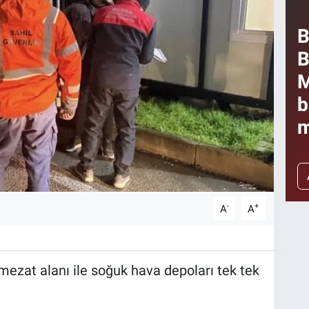
B
B
M
b
m
-
+
A
A
 mezat alanı ile soğuk hava depoları tek tek