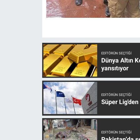
EDITÖRÜN SEÇTIĞI
Dünya Altın Ko
yansıtıyor
EDITÖRÜN SEÇTIĞI
Süper Lig'den
EDITÖRÜN SEÇTIĞI
Pakistan’da s