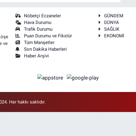
Nöbetçi Eczaneler
GÜNDEM
Hava Durumu
DÜNYA
Trafik Durumu
SAĞLIK
Puan Durumu ve Fikstür
EKONOMİ
köşe
Tüm Manşetler
e ve
Son Dakika Haberleri
Haber Arşivi
4. Her hakkı saklıdır.