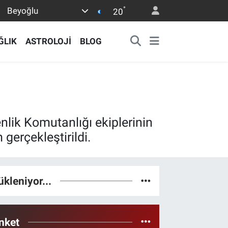
°
Beyoğlu
20
ĞLIK
ASTROLOJİ
BLOG
lik Komutanlığı ekiplerinin
gerçekleştirildi.
ükleniyor...
nket