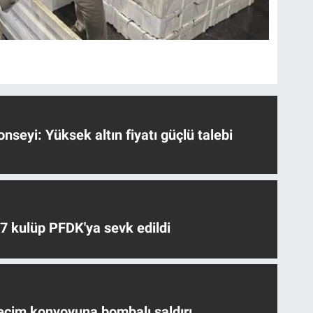
nseyi: Yüksek altın fiyatı güçlü talebi
 7 kulüp PFDK'ya sevk edildi
eçim konvoyuna bombalı saldırı