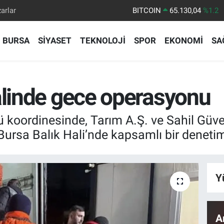
arlar
DOLAR
47,7436
%0.18
EURO
55,2510
%0.32
BURSA
SİYASET
TEKNOLOJİ
SPOR
EKONOMİ
SA
STERLİN
64,4811
%0.38
GRAM ALTIN
6648.99
%2.59
BİST100
13.773
%-19
alinde gece operasyonu
BITCOIN
65.130,04
%1.2
koordinesinde, Tarım A.Ş. ve Sahil Güven
Bursa Balık Hali’nde kapsamlı bir denetim 
Y
A