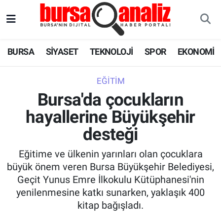
BURSA
Nöbetçi Eczaneler
BURSA
SİYASET
TEKNOLOJİ
SPOR
EKONOMİ
SİYASET
Hava Durumu
EĞITIM
TEKNOLOJİ
Trafik Durumu
Bursa'da çocukların
hayallerine Büyükşehir
SPOR
Süper Lig Puan Durumu ve Fikstür
desteği
EKONOMİ
Tüm Manşetler
Eğitime ve ülkenin yarınları olan çocuklara
SAĞLIK
Son Dakika Haberleri
büyük önem veren Bursa Büyükşehir Belediyesi,
Geçit Yunus Emre İlkokulu Kütüphanesi'nin
ASTROLOJİ
Haber Arşivi
yenilenmesine katkı sunarken, yaklaşık 400
kitap bağışladı.
BLOG