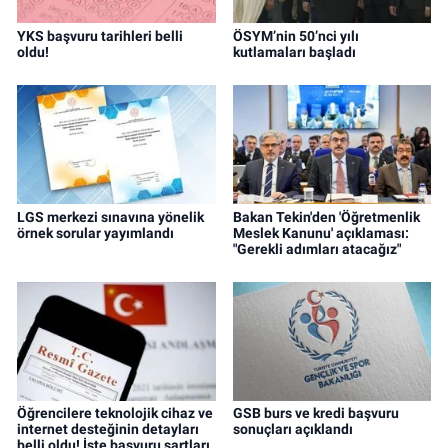
YKS başvuru tarihleri belli
ÖSYM’nin 50’nci yılı
oldu!
kutlamaları başladı
LGS merkezi sınavına yönelik
Bakan Tekin'den 'Öğretmenlik
örnek sorular yayımlandı
Meslek Kanunu' açıklaması:
"Gerekli adımları atacağız"
Öğrencilere teknolojik cihaz ve
GSB burs ve kredi başvuru
internet desteğinin detayları
sonuçları açıklandı
belli oldu! İşte başvuru şartları