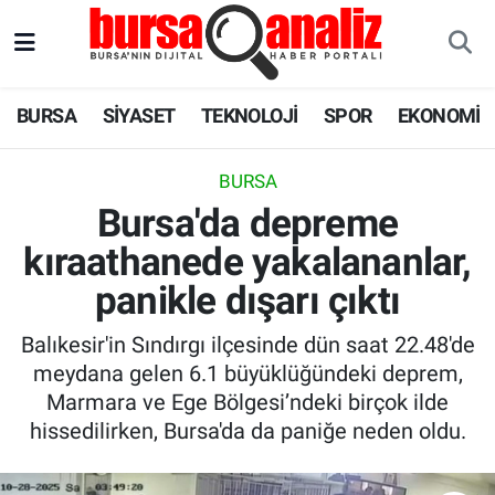
BURSA
Nöbetçi Eczaneler
BURSA
SİYASET
TEKNOLOJİ
SPOR
EKONOMİ
SİYASET
Hava Durumu
BURSA
TEKNOLOJİ
Trafik Durumu
Bursa'da depreme
kıraathanede yakalananlar,
SPOR
Süper Lig Puan Durumu ve Fikstür
panikle dışarı çıktı
EKONOMİ
Tüm Manşetler
Balıkesir'in Sındırgı ilçesinde dün saat 22.48'de
SAĞLIK
Son Dakika Haberleri
meydana gelen 6.1 büyüklüğündeki deprem,
Marmara ve Ege Bölgesi’ndeki birçok ilde
ASTROLOJİ
Haber Arşivi
hissedilirken, Bursa'da da paniğe neden oldu.
BLOG