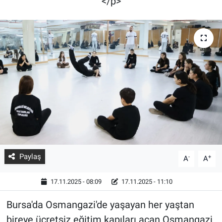
</p>
Paylaş
-
+
A
A
17.11.2025 - 08:09
17.11.2025 - 11:10
Bursa'da Osmangazi'de yaşayan her yaştan
bireye ücretsiz eğitim kapıları açan Osmangazi