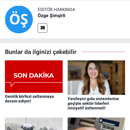
EDITÖR HAKKINDA
Özge Şimşirli
Bunlar da ilginizi çekebilir
Gemlik körfezi sallanmaya
Yenileyici gıda sistemlerine
devam ediyor!
geçişte sektör liderleri
inisiyatif üstlenmeli!