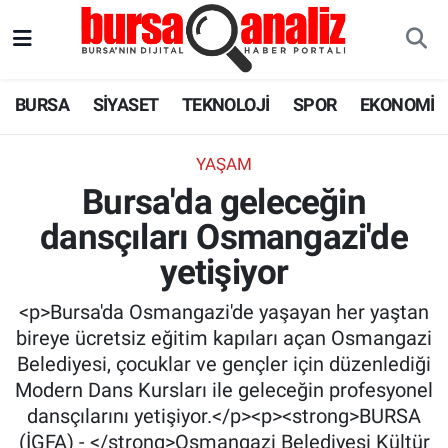
BURSA
Nöbetçi Eczaneler
BURSA
SİYASET
TEKNOLOJİ
SPOR
EKONOMİ
SİYASET
Hava Durumu
YAŞAM
TEKNOLOJİ
Trafik Durumu
Bursa'da geleceğin
dansçıları Osmangazi'de
SPOR
Süper Lig Puan Durumu ve Fikstür
yetişiyor
EKONOMİ
Tüm Manşetler
<p>Bursa'da Osmangazi'de yaşayan her yaştan
SAĞLIK
Son Dakika Haberleri
bireye ücretsiz eğitim kapıları açan Osmangazi
Belediyesi, çocuklar ve gençler için düzenlediği
ASTROLOJİ
Haber Arşivi
Modern Dans Kursları ile geleceğin profesyonel
dansçılarını yetişiyor.</p><p><strong>BURSA
BLOG
(İGFA) - </strong>Osmangazi Belediyesi Kültür