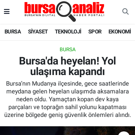
BURSA
Nöbetçi Eczaneler
BURSA
SİYASET
TEKNOLOJİ
SPOR
EKONOMİ
SİYASET
Hava Durumu
BURSA
TEKNOLOJİ
Trafik Durumu
Bursa'da heyelan! Yol
ulaşıma kapandı
SPOR
Süper Lig Puan Durumu ve Fikstür
Bursa’nın Mudanya ilçesinde, gece saatlerinde
EKONOMİ
Tüm Manşetler
meydana gelen heyelan ulaşımda aksamalara
neden oldu. Yamaçtan kopan dev kaya
SAĞLIK
Son Dakika Haberleri
parçaları ve toprağın sahil yolunu kapatması
üzerine bölgede geniş güvenlik önlemleri alındı.
ASTROLOJİ
Haber Arşivi
BLOG