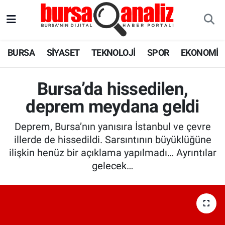
BURSA
Nöbetçi Eczaneler
BURSA
SİYASET
TEKNOLOJİ
SPOR
EKONOMİ
SİYASET
Hava Durumu
Bursa’da hissedilen,
TEKNOLOJİ
Trafik Durumu
deprem meydana geldi
SPOR
Süper Lig Puan Durumu ve Fikstür
Deprem, Bursa’nın yanısıra İstanbul ve çevre
illerde de hissedildi. Sarsıntının büyüklüğüne
EKONOMİ
Tüm Manşetler
ilişkin henüz bir açıklama yapılmadı… Ayrıntılar
gelecek…
SAĞLIK
Son Dakika Haberleri
ASTROLOJİ
Haber Arşivi
BLOG