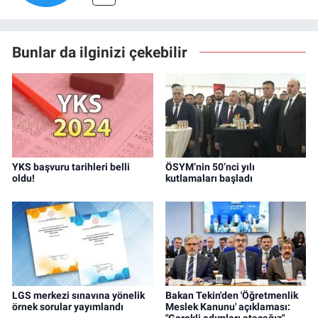
Bunlar da ilginizi çekebilir
YKS başvuru tarihleri belli
ÖSYM’nin 50’nci yılı
oldu!
kutlamaları başladı
LGS merkezi sınavına yönelik
Bakan Tekin'den 'Öğretmenlik
örnek sorular yayımlandı
Meslek Kanunu' açıklaması:
"Gerekli adımları atacağız"