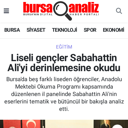
BURSA
Nöbetçi Eczaneler
BURSA
SİYASET
TEKNOLOJİ
SPOR
EKONOMİ
SİYASET
Hava Durumu
EĞITIM
TEKNOLOJİ
Trafik Durumu
Liseli gençler Sabahattin
Ali'yi derinlemesine okudu
SPOR
Süper Lig Puan Durumu ve Fikstür
Bursa'da beş farklı liseden öğrenciler, Anadolu
EKONOMİ
Tüm Manşetler
Mektebi Okuma Programı kapsamında
düzenlenen il panelinde Sabahattin Ali'nin
SAĞLIK
Son Dakika Haberleri
eserlerini tematik ve bütüncül bir bakışla analiz
etti.
ASTROLOJİ
Haber Arşivi
BLOG