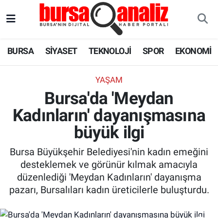
BURSA
Nöbetçi Eczaneler
BURSA
SİYASET
TEKNOLOJİ
SPOR
EKONOMİ
SİYASET
Hava Durumu
YAŞAM
TEKNOLOJİ
Trafik Durumu
Bursa'da 'Meydan
Kadınların' dayanışmasına
SPOR
Süper Lig Puan Durumu ve Fikstür
büyük ilgi
EKONOMİ
Tüm Manşetler
Bursa Büyükşehir Belediyesi'nin kadın emeğini
SAĞLIK
Son Dakika Haberleri
desteklemek ve görünür kılmak amacıyla
düzenlediği 'Meydan Kadınların' dayanışma
ASTROLOJİ
Haber Arşivi
pazarı, Bursalıları kadın üreticilerle buluşturdu.
BLOG