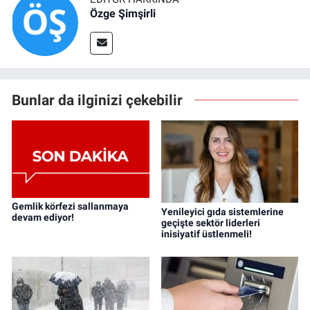
Özge Şimşirli
Bunlar da ilginizi çekebilir
Gemlik körfezi sallanmaya
Yenileyici gıda sistemlerine
devam ediyor!
geçişte sektör liderleri
inisiyatif üstlenmeli!