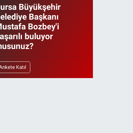
ursa Büyükşehir
elediye Başkanı
ustafa Bozbey'i
aşarılı buluyor
usunuz?
Ankete Katıl