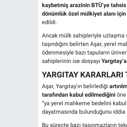
kaybetmiş arazinin BTÜ’ye tahsis 
dönümlük özel mülkiyet alanı için
edildi.
Ancak mülk sahipleriyle uzlaşma
taşındığını belirten Aşar, yerel m
ödenmesiyle bazı tapuların ünivers
sahiplerinin ise dosyayı
Yargıtay’a
YARGITAY KARARLARI 
Aşar, Yargıtay’ın belirlediği
artırı
tarafından kabul edilmediğini
öne 
“ya yerel mahkeme bedelini kabul e
dayatmasında bulunduğunu iddia e
Bu süreçte bazı taşınmazların tekr