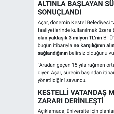
ALTINLA BAŞLAYAN SÜ
SONUÇLANDI
Aşar, dönemin Kestel Belediyesi t
faaliyetlerinde kullanılmak üzere
olan yaklaşık 3 milyon TL’nin
BTÜ’y
bugün itibarıyla
ne karşılığının a
sağlandığının
belirsiz olduğunu vu
“Aradan geçen 15 yıla rağmen ort
diyen Aşar, sürecin başından itibar
yönetildiğini savundu.
KESTELLİ VATANDAŞ 
ZARARI DERİNLEŞTİ
Açıklamada, üniversite için planl