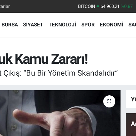
arlar
DOLAR
47,7436
%0.18
EURO
55,2510
%0.32
BURSA
SİYASET
TEKNOLOJİ
SPOR
EKONOMİ
SA
STERLİN
64,4811
%0.38
GRAM ALTIN
6648.99
%2.59
BİST100
13.773
%-19
uk Kamu Zararı!
 Çıkış: “Bu Bir Yönetim Skandalıdır”
Y
A