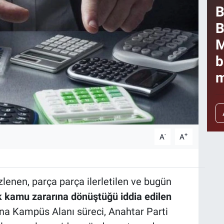
B
B
M
b
m
-
+
A
A
lenen, parça parça ilerletilen ve bugün
ık kamu zararına dönüştüğü iddia edilen
na Kampüs Alanı süreci, Anahtar Parti