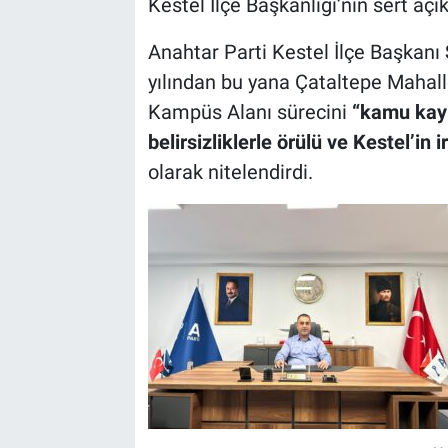
Kestel İlçe Başkanlığı’nın sert a
Anahtar Parti Kestel İlçe Başkanı
yılından bu yana Çataltepe Mahalle
Kampüs Alanı sürecini
“kamu kayn
belirsizliklerle örülü ve Kestel’in 
olarak nitelendirdi.