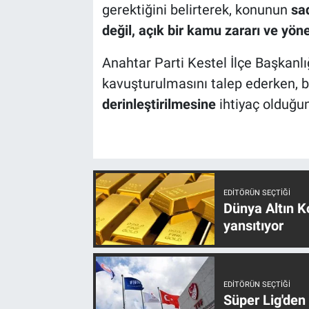
gerektiğini belirterek, konunun
sa
değil, açık bir kamu zararı ve yö
Anahtar Parti Kestel İlçe Başkanlığ
kavuşturulmasını talep ederken, 
derinleştirilmesine
ihtiyaç olduğun
EDITÖRÜN SEÇTIĞI
Dünya Altın Ko
yansıtıyor
EDITÖRÜN SEÇTIĞI
Süper Lig'den