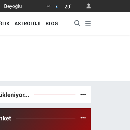
°
Beyoğlu
20
ĞLIK
ASTROLOJİ
BLOG
ükleniyor...
nket