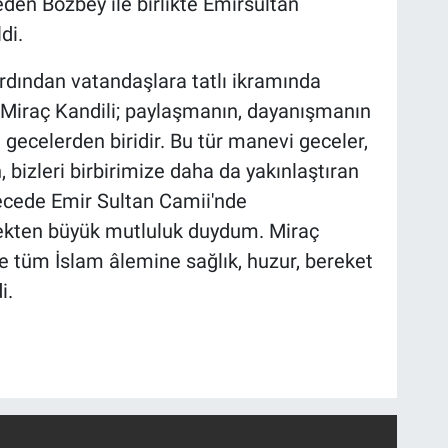
en Bozbey ile birlikte Emirsultan
di.
rdından vatandaşlara tatlı ikramında
Miraç Kandili; paylaşmanın, dayanışmanın
gecelerden biridir. Bu tür manevi geceler,
 bizleri birbirimize daha da yakınlaştıran
ecede Emir Sultan Camii'nde
ekten büyük mutluluk duydum. Miraç
ve tüm İslam âlemine sağlık, huzur, bereket
i.