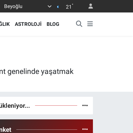
°
Beyoğlu
21
ĞLIK
ASTROLOJİ
BLOG
ent genelinde yaşatmak
ükleniyor...
nket