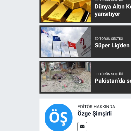
Dünya Altın Ko
yansıtıyor
EDITÖRÜN SEÇTIĞI
Süper Lig'den
EDITÖRÜN SEÇTIĞI
Pakistan’da s
EDITÖR HAKKINDA
Özge Şimşirli