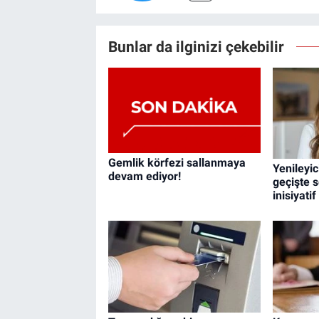
Bunlar da ilginizi çekebilir
Gemlik körfezi sallanmaya
Yenileyic
devam ediyor!
geçişte s
inisiyati