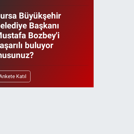
ursa Büyükşehir
elediye Başkanı
ustafa Bozbey'i
aşarılı buluyor
usunuz?
Ankete Katıl