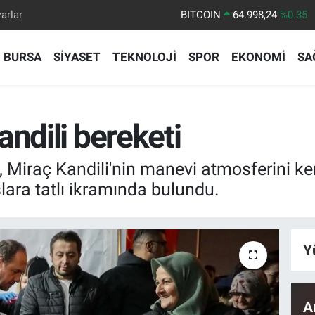
arlar
DOLAR
47,7436
%0.18
EURO
55,2510
%0.32
BURSA
SİYASET
TEKNOLOJİ
SPOR
EKONOMİ
SA
STERLİN
64,4811
%0.38
GRAM ALTIN
6660.55
%0.03
BİST100
13.779
%-14
ndili bereketi
, Miraç Kandili'nin manevi atmosferini k
ara tatlı ikramında bulundu.
Y
A