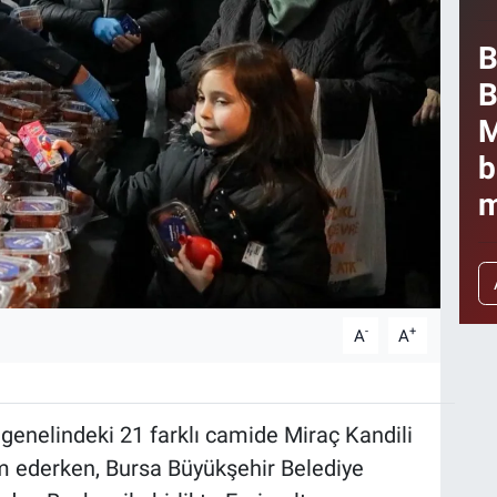
B
B
M
b
m
-
+
A
A
 genelindeki 21 farklı camide Miraç Kandili
ram ederken, Bursa Büyükşehir Belediye