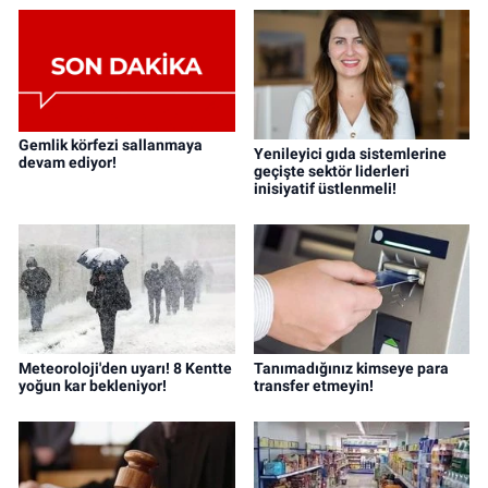
Gemlik körfezi sallanmaya
Yenileyici gıda sistemlerine
devam ediyor!
geçişte sektör liderleri
inisiyatif üstlenmeli!
Meteoroloji'den uyarı! 8 Kentte
Tanımadığınız kimseye para
yoğun kar bekleniyor!
transfer etmeyin!