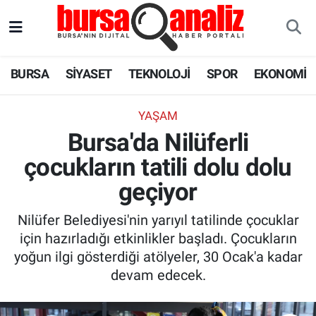
BURSA
Nöbetçi Eczaneler
BURSA
SİYASET
TEKNOLOJİ
SPOR
EKONOMİ
SİYASET
Hava Durumu
YAŞAM
TEKNOLOJİ
Trafik Durumu
Bursa'da Nilüferli
çocukların tatili dolu dolu
SPOR
Süper Lig Puan Durumu ve Fikstür
geçiyor
EKONOMİ
Tüm Manşetler
Nilüfer Belediyesi'nin yarıyıl tatilinde çocuklar
SAĞLIK
Son Dakika Haberleri
için hazırladığı etkinlikler başladı. Çocukların
yoğun ilgi gösterdiği atölyeler, 30 Ocak'a kadar
ASTROLOJİ
Haber Arşivi
devam edecek.
BLOG