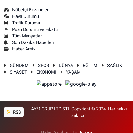
Nöbetçi Eczaneler
Hava Durumu
Trafik Durumu
Puan Durumu ve Fikstür
Tüm Manşetler
Son Dakika Haberleri
Haber Arşivi
GÜNDEM
SPOR
DÜNYA
EĞİTİM
SAĞLIK
SİYASET
EKONOMİ
YAŞAM
AYM GRUP LTD.ŞTİ. Copyright © 2024. Her hakkı
RSS
saklıdır.
Haber Yazılımı:
TE Bilişim