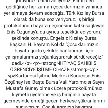
görüyoruz, onları anlıyoruz. Elimizden
geldiğince her zaman çocuklarımızın yanında
yer almaya devam edeceğiz. Türk Kızılay Bursa
olarak da buna söz veriyoruz. İş birliği
protokolünün hayata geçmesine katkı sağlayan
Enis Özgünay'a da ayrıca teşekkür ediyorum.'
şeklinde konuştu. Engelsiz Kızılay Bursa
Başkanı H. Bayram Kol da 'Çocuklarımızın
hayata güçlü şekilde bağlanması için
çalışmalarımızı yoğunlaştırarak sürdüreceğiz.'
dedi.</p> <p><strong>İHTİYAÇ SAHİBİ 5
ÖĞRENCİYE İŞİTME CİHAZI</strong></p>
<p>Kartanesi İşitme Merkezi Kurucusu Enis
Özgünay ise 'Başta Bursa Vali Yardımcısı Sayın
Mustafa Güney olmak üzere protokolümünüz
kıymetli üyelerine ve iş birliğinin hayata
geçmesinde emeği geçen herkese şükranlarımı
sunuyorum. Çocuklarımızın hayatını