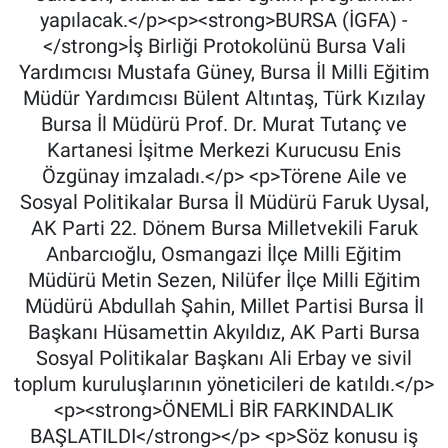
yapılacak.</p><p><strong>BURSA (İGFA) -
</strong>İş Birliği Protokolünü Bursa Vali
Yardımcısı Mustafa Güney, Bursa İl Milli Eğitim
Müdür Yardımcısı Bülent Altıntaş, Türk Kızılay
Bursa İl Müdürü Prof. Dr. Murat Tutanç ve
Kartanesi İşitme Merkezi Kurucusu Enis
Özgünay imzaladı.</p> <p>Törene Aile ve
Sosyal Politikalar Bursa İl Müdürü Faruk Uysal,
AK Parti 22. Dönem Bursa Milletvekili Faruk
Anbarcıoğlu, Osmangazi İlçe Milli Eğitim
Müdürü Metin Sezen, Nilüfer İlçe Milli Eğitim
Müdürü Abdullah Şahin, Millet Partisi Bursa İl
Başkanı Hüsamettin Akyıldız, AK Parti Bursa
Sosyal Politikalar Başkanı Ali Erbay ve sivil
toplum kuruluşlarının yöneticileri de katıldı.</p>
<p><strong>ÖNEMLİ BİR FARKINDALIK
BAŞLATILDI</strong></p> <p>Söz konusu iş