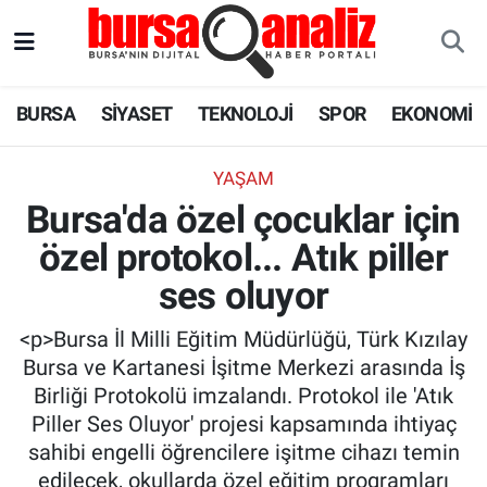
BURSA
Nöbetçi Eczaneler
BURSA
SİYASET
TEKNOLOJİ
SPOR
EKONOMİ
SİYASET
Hava Durumu
YAŞAM
TEKNOLOJİ
Trafik Durumu
Bursa'da özel çocuklar için
özel protokol... Atık piller
SPOR
Süper Lig Puan Durumu ve Fikstür
ses oluyor
EKONOMİ
Tüm Manşetler
<p>Bursa İl Milli Eğitim Müdürlüğü, Türk Kızılay
SAĞLIK
Son Dakika Haberleri
Bursa ve Kartanesi İşitme Merkezi arasında İş
Birliği Protokolü imzalandı. Protokol ile 'Atık
ASTROLOJİ
Haber Arşivi
Piller Ses Oluyor' projesi kapsamında ihtiyaç
sahibi engelli öğrencilere işitme cihazı temin
BLOG
edilecek, okullarda özel eğitim programları