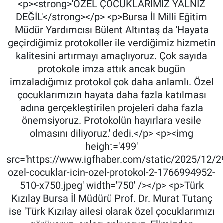
<p><strong>'ÖZEL ÇOCUKLARIMIZ YALNIZ
DEĞİL'</strong></p> <p>Bursa İl Milli Eğitim
Müdür Yardımcısı Bülent Altıntaş da 'Hayata
geçirdiğimiz protokoller ile verdiğimiz hizmetin
kalitesini artırmayı amaçlıyoruz. Çok sayıda
protokole imza attık ancak bugün
imzaladığımız protokol çok daha anlamlı. Özel
çocuklarımızın hayata daha fazla katılması
adına gerçekleştirilen projeleri daha fazla
önemsiyoruz. Protokolün hayırlara vesile
olmasını diliyoruz.' dedi.</p> <p><img
height='499'
src='https://www.igfhaber.com/static/2025/12/2
ozel-cocuklar-icin-ozel-protokol-2-1766994952-
510-x750.jpeg' width='750' /></p> <p>Türk
Kızılay Bursa İl Müdürü Prof. Dr. Murat Tutanç
ise 'Türk Kızılay ailesi olarak özel çocuklarımızı