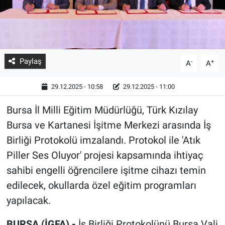
Paylaş
-
+
A
A
29.12.2025 - 10:58
29.12.2025 - 11:00
Bursa İl Milli Eğitim Müdürlüğü, Türk Kızılay
Bursa ve Kartanesi İşitme Merkezi arasında İş
Birliği Protokolü imzalandı. Protokol ile 'Atık
Piller Ses Oluyor' projesi kapsamında ihtiyaç
sahibi engelli öğrencilere işitme cihazı temin
edilecek, okullarda özel eğitim programları
yapılacak.
BURSA (İGFA) -
İş Birliği Protokolünü Bursa Vali