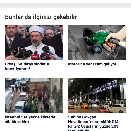
Bunlar da ilginizi çekebilir
Erbaş: Saldırıyı şiddetle
Motorine yeni zam geliyor!
lanetliyorum!
İstanbul Sarıyer'de kilisede
Sabiha Gökçen
silahlı saldırı...
Havalimanı'ndan MADKOM
kararı: Uçuşların yüzde 20’si
iptal edildi!