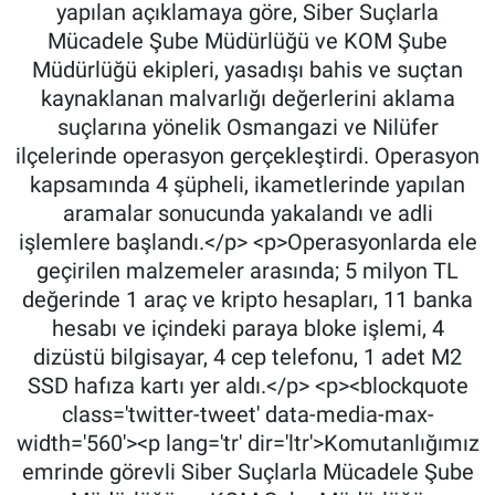
yapılan açıklamaya göre, Siber Suçlarla
Mücadele Şube Müdürlüğü ve KOM Şube
Müdürlüğü ekipleri, yasadışı bahis ve suçtan
kaynaklanan malvarlığı değerlerini aklama
suçlarına yönelik Osmangazi ve Nilüfer
ilçelerinde operasyon gerçekleştirdi. Operasyon
kapsamında 4 şüpheli, ikametlerinde yapılan
aramalar sonucunda yakalandı ve adli
işlemlere başlandı.</p> <p>Operasyonlarda ele
geçirilen malzemeler arasında; 5 milyon TL
değerinde 1 araç ve kripto hesapları, 11 banka
hesabı ve içindeki paraya bloke işlemi, 4
dizüstü bilgisayar, 4 cep telefonu, 1 adet M2
SSD hafıza kartı yer aldı.</p> <p><blockquote
class='twitter-tweet' data-media-max-
width='560'><p lang='tr' dir='ltr'>Komutanlığımız
emrinde görevli Siber Suçlarla Mücadele Şube