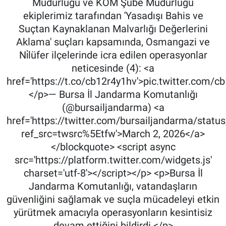
Müdürlüğü ve KOM Şube Müdürlüğü
ekiplerimiz tarafından 'Yasadışı Bahis ve
Suçtan Kaynaklanan Malvarlığı Değerlerini
Aklama' suçları kapsamında, Osmangazi ve
Ni̇lüfer ilçelerinde icra edilen operasyonlar
neticesinde (4): <a
href='https://t.co/cb12r4y1hv'>pic.twitter.com/c
</p>— Bursa İl Jandarma Komutanlığı
(@bursailjandarma) <a
href='https://twitter.com/bursailjandarma/sta
ref_src=twsrc%5Etfw'>March 2, 2026</a>
</blockquote> <script async
src='https://platform.twitter.com/widgets.js'
charset='utf-8'></script></p> <p>Bursa İl
Jandarma Komutanlığı, vatandaşların
güvenliğini sağlamak ve suçla mücadeleyi etkin
yürütmek amacıyla operasyonların kesintisiz
devam ettiğini bildirdi.</p>