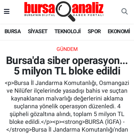
BURSA
Nöbetçi Eczaneler
BURSA
SİYASET
TEKNOLOJİ
SPOR
EKONOMİ
SİYASET
Hava Durumu
GÜNDEM
TEKNOLOJİ
Trafik Durumu
Bursa'da siber operasyon...
5 milyon TL bloke edildi
SPOR
Süper Lig Puan Durumu ve Fikstür
<p>Bursa İl Jandarma Komutanlığı, Osmangazi
EKONOMİ
Tüm Manşetler
ve Nilüfer ilçelerinde yasadışı bahis ve suçtan
kaynaklanan malvarlığı değerlerini aklama
SAĞLIK
Son Dakika Haberleri
suçlarına yönelik operasyon düzenledi. 4
şüpheli gözaltına alındı, toplam 5 milyon TL
ASTROLOJİ
Haber Arşivi
bloke edildi.</p><p><strong>BURSA (İGFA) -
</strong>Bursa İl Jandarma Komutanlığı'ndan
BLOG