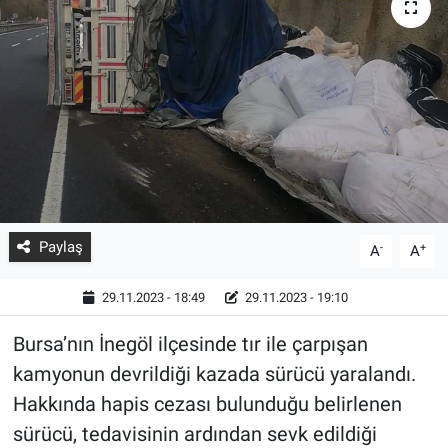
Paylaş
-
+
A
A
29.11.2023 - 18:49
29.11.2023 - 19:10
Bursa’nın İnegöl ilçesinde tır ile çarpışan
kamyonun devrildiği kazada sürücü yaralandı.
Hakkında hapis cezası bulunduğu belirlenen
sürücü, tedavisinin ardından sevk edildiği