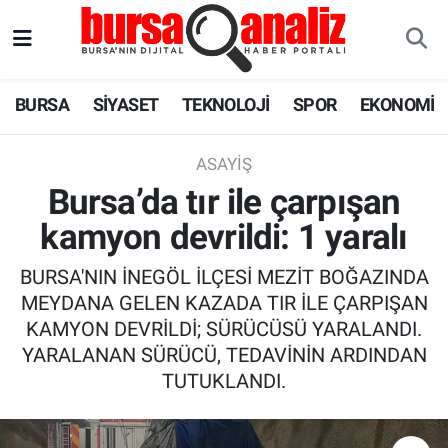
BURSA
Nöbetçi Eczaneler
BURSA
SİYASET
TEKNOLOJİ
SPOR
EKONOMİ
SİYASET
Hava Durumu
ASAYIŞ
TEKNOLOJİ
Trafik Durumu
Bursa’da tır ile çarpışan
kamyon devrildi: 1 yaralı
SPOR
Süper Lig Puan Durumu ve Fikstür
BURSA'NIN İNEGÖL İLÇESİ MEZİT BOĞAZINDA
EKONOMİ
Tüm Manşetler
MEYDANA GELEN KAZADA TIR İLE ÇARPIŞAN
KAMYON DEVRİLDİ; SÜRÜCÜSÜ YARALANDI.
SAĞLIK
Son Dakika Haberleri
YARALANAN SÜRÜCÜ, TEDAVİNİN ARDINDAN
TUTUKLANDI.
ASTROLOJİ
Haber Arşivi
BLOG