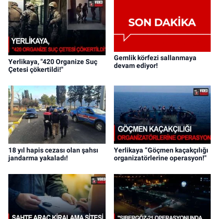
Gemlik körfezi sallanmaya
Yerlikaya, "420 Organize Suç
devam ediyor!
Çetesi çökertildi!"
18 yıl hapis cezası olan şahsı
Yerlikaya “Göçmen kaçakçılığı
jandarma yakaladı!
organizatörlerine operasyon!"