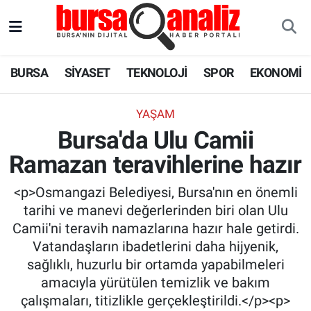
BURSA
Nöbetçi Eczaneler
BURSA
SİYASET
TEKNOLOJİ
SPOR
EKONOMİ
SİYASET
Hava Durumu
YAŞAM
TEKNOLOJİ
Trafik Durumu
Bursa'da Ulu Camii
Ramazan teravihlerine hazır
SPOR
Süper Lig Puan Durumu ve Fikstür
<p>Osmangazi Belediyesi, Bursa'nın en önemli
EKONOMİ
Tüm Manşetler
tarihi ve manevi değerlerinden biri olan Ulu
Camii'ni teravih namazlarına hazır hale getirdi.
SAĞLIK
Son Dakika Haberleri
Vatandaşların ibadetlerini daha hijyenik,
sağlıklı, huzurlu bir ortamda yapabilmeleri
ASTROLOJİ
Haber Arşivi
amacıyla yürütülen temizlik ve bakım
çalışmaları, titizlikle gerçekleştirildi.</p><p>
BLOG