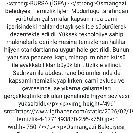
<strong>BURSA (İGFA) - </strong>Osmangazi
Belediyesi Temizlik İşleri Müdürlüğü tarafından
yürütülen çalışmalar kapsamında cami
içerisindeki halılar detaylı şekilde süpürülerek
dezenfekte edildi. Yüksek teknolojiye sahip
makinelerle derinlemesine temizlenen halılar,
hijyen standartlarına uygun hale getirildi. Bunun
yanı sıra pencere, kapı, mihrap, minber, kürsü
ile ayakkabılıklar büyük bir titizlikle silindi.
Şadırvan ile abdesthane bölümlerinde de
kapsamlı temizlik yapılırken, cami avlusu ve
çevresinde ise yıkama çalışmaları
gerçekleştirilerek alan genelinde hijyen seviyesi
yükseltildi.</p> <p><img height='499'
src='https://www.igfhaber.com/static/2026/02/1
temizlik-4-1771493870-256-x750.jpeg'
width='750' /></p> <p>Osmangazi Belediyesi,