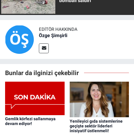
bombalı saldırı
EDITÖR HAKKINDA
Özge Şimşirli
Bunlar da ilginizi çekebilir
Gemlik körfezi sallanmaya
Yenileyici gıda sistemlerine
devam ediyor!
geçişte sektör liderleri
inisiyatif üstlenmeli!