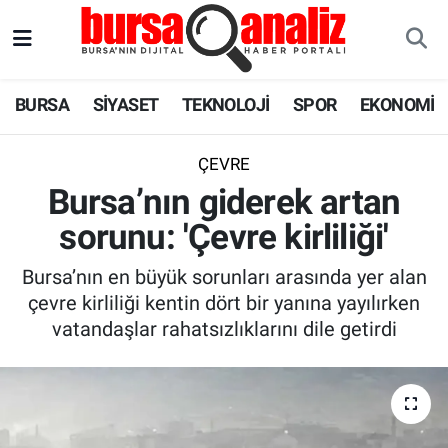
BURSA
Nöbetçi Eczaneler
BURSA
SİYASET
TEKNOLOJİ
SPOR
EKONOMİ
SİYASET
Hava Durumu
ÇEVRE
TEKNOLOJİ
Trafik Durumu
Bursa’nın giderek artan
sorunu: 'Çevre kirliliği'
SPOR
Süper Lig Puan Durumu ve Fikstür
Bursa’nın en büyük sorunları arasında yer alan
EKONOMİ
Tüm Manşetler
çevre kirliliği kentin dört bir yanına yayılırken
vatandaşlar rahatsızlıklarını dile getirdi
SAĞLIK
Son Dakika Haberleri
ASTROLOJİ
Haber Arşivi
BLOG