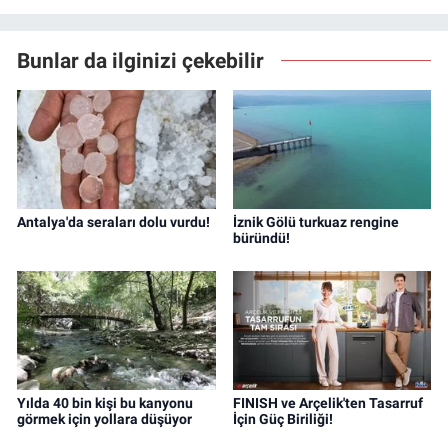
Bunlar da ilginizi çekebilir
Antalya'da seraları dolu vurdu!
İznik Gölü turkuaz rengine
büründü!
Yılda 40 bin kişi bu kanyonu
FINISH ve Arçelik'ten Tasarruf
görmek için yollara düşüyor
İçin Güç Biriliği!