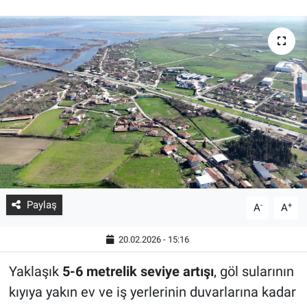
Paylaş
-
+
A
A
20.02.2026 - 15:16
Yaklaşık
5-6 metrelik seviye artışı
, göl sularının
kıyıya yakın ev ve iş yerlerinin duvarlarına kadar