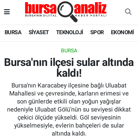
BURSA
Nöbetçi Eczaneler
BURSA
SİYASET
TEKNOLOJİ
SPOR
EKONOMİ
SİYASET
Hava Durumu
BURSA
TEKNOLOJİ
Trafik Durumu
Bursa'nın ilçesi sular altında
kaldı!
SPOR
Süper Lig Puan Durumu ve Fikstür
Bursa'nın Karacabey ilçesine bağlı Uluabat
EKONOMİ
Tüm Manşetler
Mahallesi ve çevresinde, karların erimesi ve
son günlerde etkili olan yoğun yağışlar
SAĞLIK
Son Dakika Haberleri
nedeniyle Uluabat Gölü'nün su seviyesi dikkat
çekici ölçüde yükseldi. Göl seviyesinin
ASTROLOJİ
Haber Arşivi
yükselmesiyle, evlerin bahçeleri de sular
altında kaldı.
BLOG