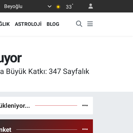
°
Beyoğlu
33
ĞLIK
ASTROLOJİ
BLOG
uyor
a Büyük Katkı: 347 Sayfalık
ükleniyor...
nket