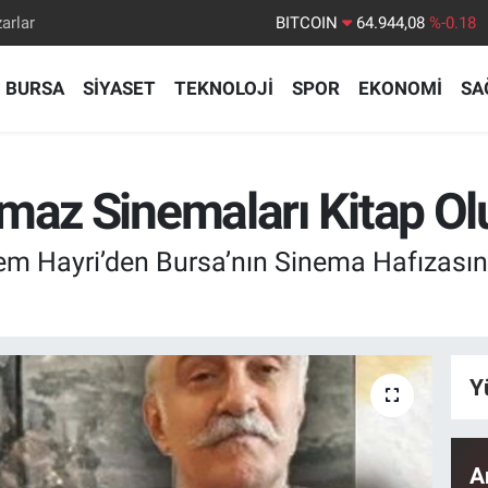
arlar
DOLAR
47,7436
%0.18
EURO
55,2510
%0.32
BURSA
SİYASET
TEKNOLOJİ
SPOR
EKONOMİ
SA
STERLİN
64,4811
%0.38
GRAM ALTIN
6660.55
%0.03
BİST100
13.779
%-14
maz Sinemaları Kitap Ol
BITCOIN
64.944,08
%-0.18
em Hayri’den Bursa’nın Sinema Hafızasın
Y
A