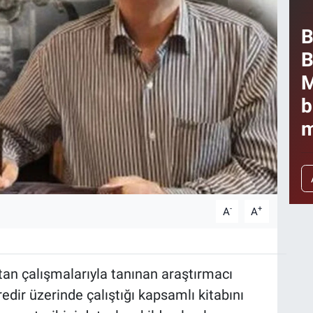
B
B
M
b
m
-
+
A
A
utan çalışmalarıyla tanınan araştırmacı
dir üzerinde çalıştığı kapsamlı kitabını