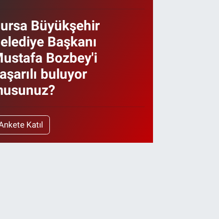
ursa Büyükşehir
elediye Başkanı
ustafa Bozbey'i
aşarılı buluyor
usunuz?
Ankete Katıl