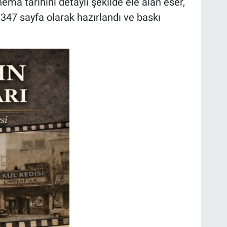
ma tarihini detaylı şekilde ele alan eser,
347 sayfa olarak hazırlandı ve baskı