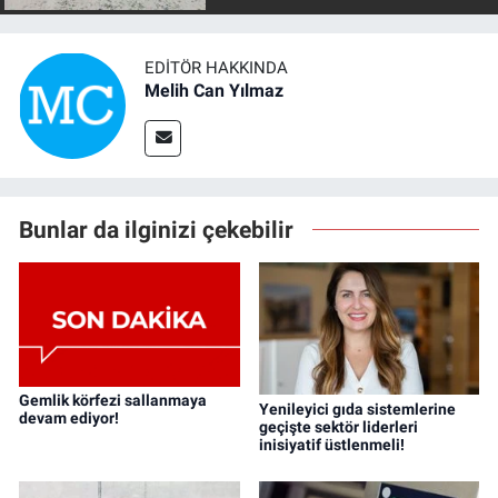
EDITÖR HAKKINDA
Melih Can Yılmaz
Bunlar da ilginizi çekebilir
Gemlik körfezi sallanmaya
Yenileyici gıda sistemlerine
devam ediyor!
geçişte sektör liderleri
inisiyatif üstlenmeli!