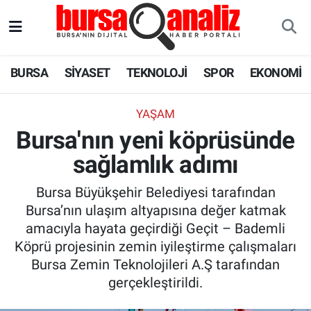
BURSA
Nöbetçi Eczaneler
BURSA
SİYASET
TEKNOLOJİ
SPOR
EKONOMİ
SİYASET
Hava Durumu
YAŞAM
TEKNOLOJİ
Trafik Durumu
Bursa'nın yeni köprüsünde
sağlamlık adımı
SPOR
Süper Lig Puan Durumu ve Fikstür
Bursa Büyükşehir Belediyesi tarafından
EKONOMİ
Tüm Manşetler
Bursa’nın ulaşım altyapısına değer katmak
amacıyla hayata geçirdiği Geçit – Bademli
SAĞLIK
Son Dakika Haberleri
Köprü projesinin zemin iyileştirme çalışmaları
Bursa Zemin Teknolojileri A.Ş tarafından
ASTROLOJİ
Haber Arşivi
gerçekleştirildi.
BLOG