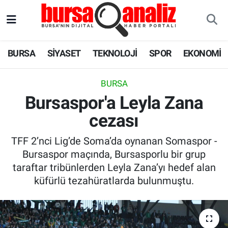
BURSA
Nöbetçi Eczaneler
BURSA
SİYASET
TEKNOLOJİ
SPOR
EKONOMİ
SİYASET
Hava Durumu
BURSA
TEKNOLOJİ
Trafik Durumu
Bursaspor'a Leyla Zana
cezası
SPOR
Süper Lig Puan Durumu ve Fikstür
TFF 2’nci Lig’de Soma’da oynanan Somaspor -
EKONOMİ
Tüm Manşetler
Bursaspor maçında, Bursasporlu bir grup
taraftar tribünlerden Leyla Zana’yı hedef alan
SAĞLIK
Son Dakika Haberleri
küfürlü tezahüratlarda bulunmuştu.
ASTROLOJİ
Haber Arşivi
BLOG