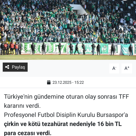
Paylaş
-
+
A
A
23.12.2025 - 15:22
Türkiye'nin gündemine oturan olay sonrası TFF
kararını verdi.
Profesyonel Futbol Disiplin Kurulu Bursaspor'a
çirkin ve kötü tezahürat nedeniyle 16 bin TL
para cezası verdi.