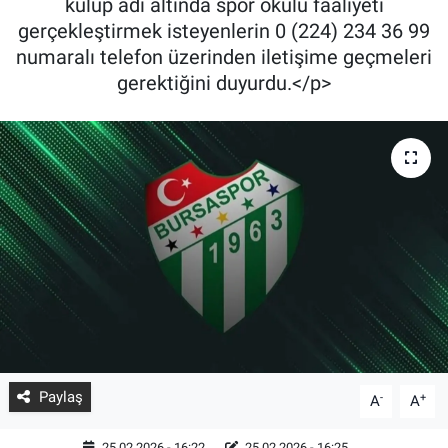
kulüp adı altında spor okulu faaliyeti
gerçekleştirmek isteyenlerin 0 (224) 234 36 99
numaralı telefon üzerinden iletişime geçmeleri
gerektiğini duyurdu.</p>
Paylaş
-
+
A
A
25.02.2026 - 16:22
25.02.2026 - 16:25