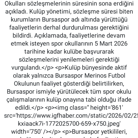
Okulları sözleşmelerinin süresinin sona erdiğini
açıkladı. Kulüp yönetimi, sözleşme süresi biten
kurumların Bursaspor adı altında yürüttüğü
faaliyetlerin derhal durdurulması gerektiğini
bildirdi. Açıklamada, faaliyetlerine devam
etmek isteyen spor okullarının 5 Mart 2026
tarihine kadar kulübe başvurarak
sözleşmelerini yenilemeleri gerektiği
vurgulandı.</p> <p>Kulüp bünyesinde aktif
olarak yalnızca Bursaspor Merinos Futbol
Okulunun faaliyet gösterdiği belirtilirken,
Bursaspor ismiyle yürütülecek tüm spor okulu
çalışmalarının kulüp onayına tabi olduğu ifade
edildi.</p> <p><img class='' height='861'
src='https://www.igfhaber.com/static/2026/02/2
kxiaack7i-1772025700-659-x750.jpeg'
width='750' /></p> <p>Bursaspor yetkilileri,