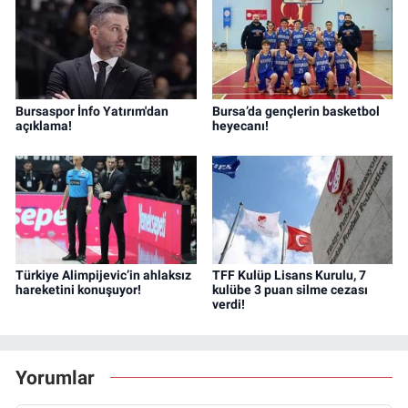
Bursaspor İnfo Yatırım'dan
Bursa’da gençlerin basketbol
açıklama!
heyecanı!
Türkiye Alimpijevic’in ahlaksız
TFF Kulüp Lisans Kurulu, 7
hareketini konuşuyor!
kulübe 3 puan silme cezası
verdi!
Yorumlar