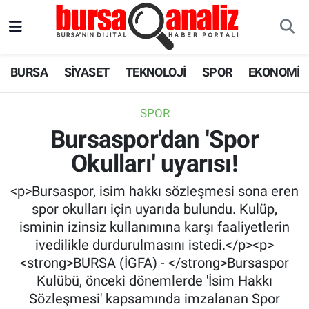
BURSA
Nöbetçi Eczaneler
BURSA
SİYASET
TEKNOLOJİ
SPOR
EKONOMİ
SİYASET
Hava Durumu
SPOR
TEKNOLOJİ
Trafik Durumu
Bursaspor'dan 'Spor
Okulları' uyarısı!
SPOR
Süper Lig Puan Durumu ve Fikstür
<p>Bursaspor, isim hakkı sözleşmesi sona eren
EKONOMİ
Tüm Manşetler
spor okulları için uyarıda bulundu. Kulüp,
isminin izinsiz kullanımına karşı faaliyetlerin
SAĞLIK
Son Dakika Haberleri
ivedilikle durdurulmasını istedi.</p><p>
<strong>BURSA (İGFA) - </strong>Bursaspor
ASTROLOJİ
Haber Arşivi
Kulübü, önceki dönemlerde 'İsim Hakkı
Sözleşmesi' kapsamında imzalanan Spor
BLOG