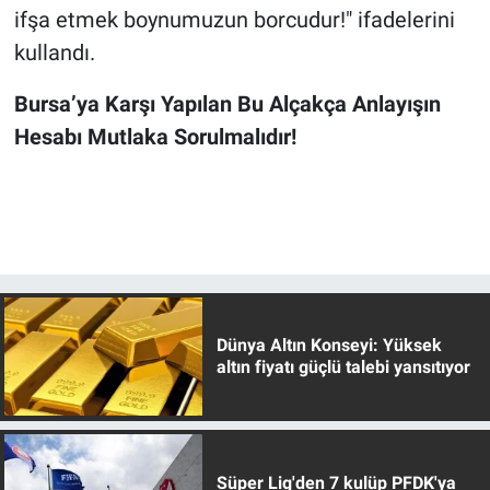
ifşa etmek boynumuzun borcudur!" ifadelerini
kullandı.
Bursa’ya Karşı Yapılan Bu Alçakça Anlayışın
Hesabı Mutlaka Sorulmalıdır!
Dünya Altın Konseyi: Yüksek
altın fiyatı güçlü talebi yansıtıyor
Süper Lig'den 7 kulüp PFDK'ya