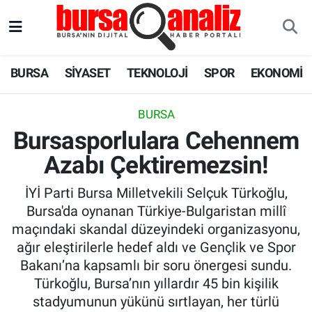
BURSA
Nöbetçi Eczaneler
BURSA
SİYASET
TEKNOLOJİ
SPOR
EKONOMİ
SİYASET
Hava Durumu
BURSA
TEKNOLOJİ
Trafik Durumu
Bursasporlulara Cehennem
Azabı Çektiremezsin!
SPOR
Süper Lig Puan Durumu ve Fikstür
İYİ Parti Bursa Milletvekili Selçuk Türkoğlu,
EKONOMİ
Tüm Manşetler
Bursa'da oynanan Türkiye-Bulgaristan millî
maçındaki skandal düzeyindeki organizasyonu,
SAĞLIK
Son Dakika Haberleri
ağır eleştirilerle hedef aldı ve Gençlik ve Spor
Bakanı’na kapsamlı bir soru önergesi sundu.
ASTROLOJİ
Haber Arşivi
Türkoğlu, Bursa’nın yıllardır 45 bin kişilik
stadyumunun yükünü sırtlayan, her türlü
BLOG