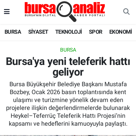
BURSA
Nöbetçi Eczaneler
BURSA
SİYASET
TEKNOLOJİ
SPOR
EKONOMİ
SİYASET
Hava Durumu
BURSA
TEKNOLOJİ
Trafik Durumu
Bursa'ya yeni teleferik hattı
geliyor
SPOR
Süper Lig Puan Durumu ve Fikstür
Bursa Büyükşehir Belediye Başkanı Mustafa
EKONOMİ
Tüm Manşetler
Bozbey, Ocak 2026 basın toplantısında kent
ulaşımı ve turizmine yönelik devam eden
SAĞLIK
Son Dakika Haberleri
projelere ilişkin değerlendirmelerde bulunarak
Heykel–Teferrüç Teleferik Hattı Projesi’nin
ASTROLOJİ
Haber Arşivi
kapsamı ve hedeflerini kamuoyuyla paylaştı.
BLOG