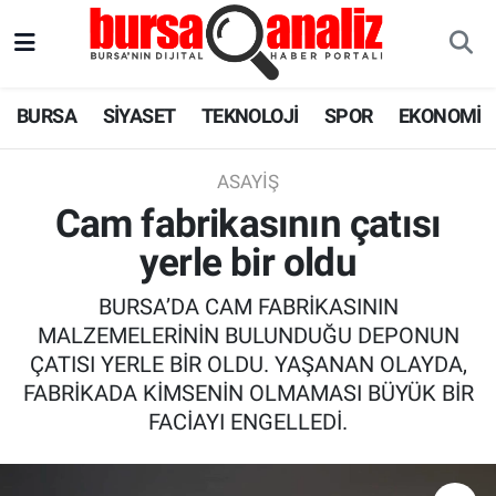
BURSA
Nöbetçi Eczaneler
BURSA
SİYASET
TEKNOLOJİ
SPOR
EKONOMİ
SİYASET
Hava Durumu
ASAYIŞ
TEKNOLOJİ
Trafik Durumu
Cam fabrikasının çatısı
yerle bir oldu
SPOR
Süper Lig Puan Durumu ve Fikstür
BURSA’DA CAM FABRİKASININ
EKONOMİ
Tüm Manşetler
MALZEMELERİNİN BULUNDUĞU DEPONUN
ÇATISI YERLE BİR OLDU. YAŞANAN OLAYDA,
SAĞLIK
Son Dakika Haberleri
FABRİKADA KİMSENİN OLMAMASI BÜYÜK BİR
FACİAYI ENGELLEDİ.
ASTROLOJİ
Haber Arşivi
BLOG