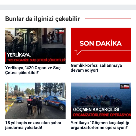
Bunlar da ilginizi çekebilir
Gemlik körfezi sallanmaya
Yerlikaya, "420 Organize Suç
devam ediyor!
Çetesi çökertildi!"
18 yıl hapis cezası olan şahsı
Yerlikaya “Göçmen kaçakçılığı
jandarma yakaladı!
organizatörlerine operasyon!"