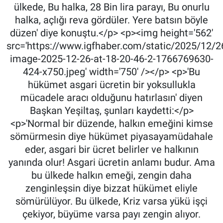
ülkede, Bu halka, 28 Bin lira parayı, Bu onurlu
halka, açlığı reva gördüler. Yere batsın böyle
düzen' diye konuştu.</p> <p><img height='562'
src='https://www.igfhaber.com/static/2025/12/
image-2025-12-26-at-18-20-46-2-1766769630-
424-x750.jpeg' width='750' /></p> <p>'Bu
hükümet asgari ücretin bir yoksullukla
mücadele aracı olduğunu hatırlasın' diyen
Başkan Yeşiltaş, şunları kaydetti:</p>
<p>'Normal bir düzende, halkın emeğini kimse
sömürmesin diye hükümet piyasayamüdahale
eder, asgari bir ücret belirler ve halkının
yanında olur! Asgari ücretin anlamı budur. Ama
bu ülkede halkın emeği, zengin daha
zenginleşsin diye bizzat hükümet eliyle
sömürülüyor. Bu ülkede, Kriz varsa yükü işçi
çekiyor, büyüme varsa payı zengin alıyor.