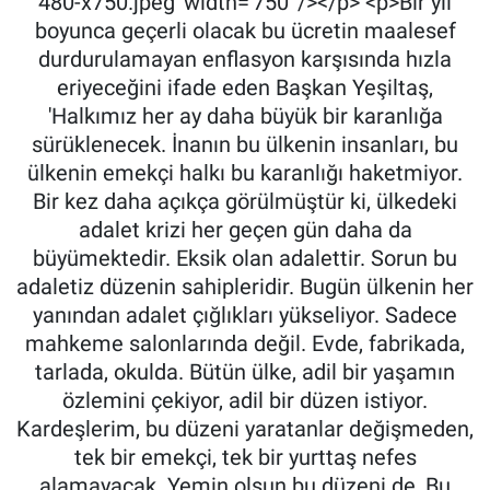
480-x750.jpeg' width='750' /></p> <p>Bir yıl
boyunca geçerli olacak bu ücretin maalesef
durdurulamayan enflasyon karşısında hızla
eriyeceğini ifade eden Başkan Yeşiltaş,
'Halkımız her ay daha büyük bir karanlığa
sürüklenecek. İnanın bu ülkenin insanları, bu
ülkenin emekçi halkı bu karanlığı haketmiyor.
Bir kez daha açıkça görülmüştür ki, ülkedeki
adalet krizi her geçen gün daha da
büyümektedir. Eksik olan adalettir. Sorun bu
adaletiz düzenin sahipleridir. Bugün ülkenin her
yanından adalet çığlıkları yükseliyor. Sadece
mahkeme salonlarında değil. Evde, fabrikada,
tarlada, okulda. Bütün ülke, adil bir yaşamın
özlemini çekiyor, adil bir düzen istiyor.
Kardeşlerim, bu düzeni yaratanlar değişmeden,
tek bir emekçi, tek bir yurttaş nefes
alamayacak. Yemin olsun bu düzeni de, Bu