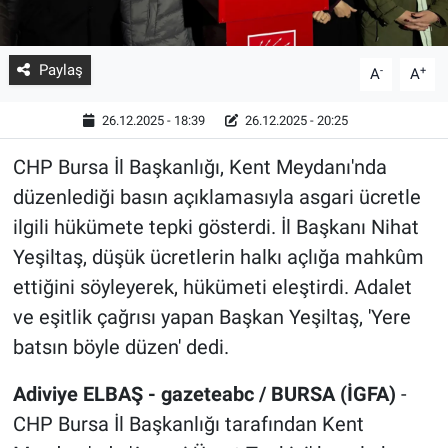
Paylaş
-
+
A
A
26.12.2025 - 18:39
26.12.2025 - 20:25
CHP Bursa İl Başkanlığı, Kent Meydanı'nda
düzenlediği basın açıklamasıyla asgari ücretle
ilgili hükümete tepki gösterdi. İl Başkanı Nihat
Yeşiltaş, düşük ücretlerin halkı açlığa mahkûm
ettiğini söyleyerek, hükümeti eleştirdi. Adalet
ve eşitlik çağrısı yapan Başkan Yeşiltaş, 'Yere
batsın böyle düzen' dedi.
Adiviye ELBAŞ - gazeteabc / BURSA (İGFA)
-
CHP Bursa İl Başkanlığı tarafından Kent