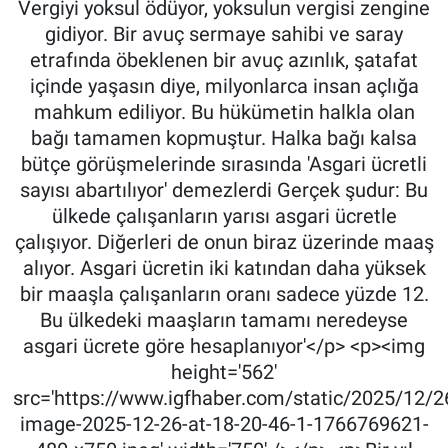
Vergiyi yoksul ödüyor, yoksulun vergisi zengine
gidiyor. Bir avuç sermaye sahibi ve saray
etrafında öbeklenen bir avuç azınlık, şatafat
içinde yaşasın diye, milyonlarca insan açlığa
mahkum ediliyor. Bu hükümetin halkla olan
bağı tamamen kopmuştur. Halka bağı kalsa
bütçe görüşmelerinde sırasında 'Asgari ücretli
sayısı abartılıyor' demezlerdi Gerçek şudur: Bu
ülkede çalışanların yarısı asgari ücretle
çalışıyor. Diğerleri de onun biraz üzerinde maaş
alıyor. Asgari ücretin iki katından daha yüksek
bir maaşla çalışanların oranı sadece yüzde 12.
Bu ülkedeki maaşların tamamı neredeyse
asgari ücrete göre hesaplanıyor'</p> <p><img
height='562'
src='https://www.igfhaber.com/static/2025/12/
image-2025-12-26-at-18-20-46-1-1766769621-