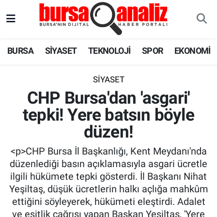
BURSA
Nöbetçi Eczaneler
BURSA
SİYASET
TEKNOLOJİ
SPOR
EKONOMİ
SİYASET
Hava Durumu
SİYASET
TEKNOLOJİ
Trafik Durumu
CHP Bursa'dan 'asgari'
tepki! Yere batsın böyle
SPOR
Süper Lig Puan Durumu ve Fikstür
düzen!
EKONOMİ
Tüm Manşetler
<p>CHP Bursa İl Başkanlığı, Kent Meydanı'nda
SAĞLIK
Son Dakika Haberleri
düzenlediği basın açıklamasıyla asgari ücretle
ilgili hükümete tepki gösterdi. İl Başkanı Nihat
ASTROLOJİ
Haber Arşivi
Yeşiltaş, düşük ücretlerin halkı açlığa mahkûm
ettiğini söyleyerek, hükümeti eleştirdi. Adalet
BLOG
ve eşitlik çağrısı yapan Başkan Yeşiltaş, 'Yere