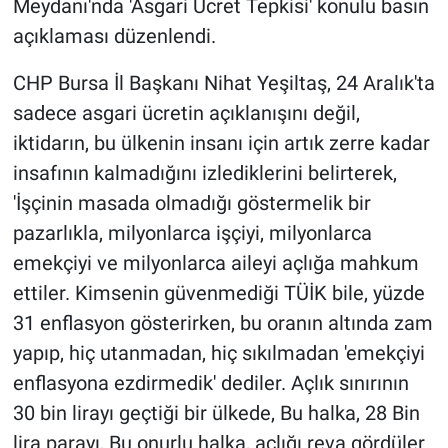
Meydanı'nda 'Asgari Ücret Tepkisi' konulu basın
açıklaması düzenlendi.
CHP Bursa İl Başkanı Nihat Yeşiltaş, 24 Aralık'ta
sadece asgari ücretin açıklanışını değil,
iktidarın, bu ülkenin insanı için artık zerre kadar
insafının kalmadığını izlediklerini belirterek,
'İşçinin masada olmadığı göstermelik bir
pazarlıkla, milyonlarca işçiyi, milyonlarca
emekçiyi ve milyonlarca aileyi açlığa mahkum
ettiler. Kimsenin güvenmediği TÜİK bile, yüzde
31 enflasyon gösterirken, bu oranın altında zam
yapıp, hiç utanmadan, hiç sıkılmadan 'emekçiyi
enflasyona ezdirmedik' dediler. Açlık sınırının
30 bin lirayı geçtiği bir ülkede, Bu halka, 28 Bin
lira parayı, Bu onurlu halka, açlığı reva gördüler.