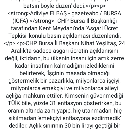
batsın böyle düzen' dedi.</p><p>
<strong>Adiviye ELBAŞ - gazeteabc / BURSA
(İGFA) </strong>- CHP Bursa İl Başkanlığı
tarafından Kent Meydanı'nda 'Asgari Ücret
Tepkisi' konulu basın açıklaması düzenlendi.
</p> <p>CHP Bursa İl Başkanı Nihat Yeşiltaş, 24
Aralık'ta sadece asgari ücretin açıklanışını
değil, iktidarın, bu ülkenin insanı için artık zerre
kadar insafının kalmadığını izlediklerini
belirterek, 'İşçinin masada olmadığı
göstermelik bir pazarlıkla, milyonlarca işçiyi,
milyonlarca emekçiyi ve milyonlarca aileyi
açlığa mahkum ettiler. Kimsenin güvenmediği
TÜİK bile, yüzde 31 enflasyon gösterirken, bu
oranın altında zam yapıp, hiç utanmadan, hiç
sıkılmadan 'emekçiyi enflasyona ezdirmedik'
dediler. Açlık sınırının 30 bin lirayı geçtiği bir