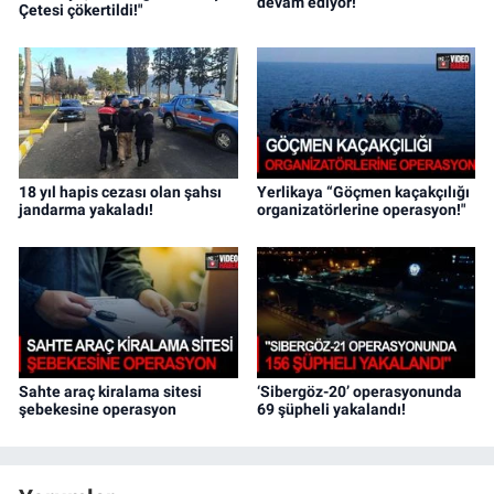
devam ediyor!
Çetesi çökertildi!"
18 yıl hapis cezası olan şahsı
Yerlikaya “Göçmen kaçakçılığı
jandarma yakaladı!
organizatörlerine operasyon!"
Sahte araç kiralama sitesi
‘Sibergöz-20’ operasyonunda
şebekesine operasyon
69 şüpheli yakalandı!