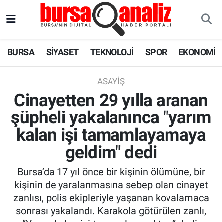
BURSA
Nöbetçi Eczaneler
BURSA
SİYASET
TEKNOLOJİ
SPOR
EKONOMİ
SİYASET
Hava Durumu
ASAYIŞ
TEKNOLOJİ
Trafik Durumu
Cinayetten 29 yılla aranan
şüpheli yakalanınca "yarım
SPOR
Süper Lig Puan Durumu ve Fikstür
kalan işi tamamlayamaya
EKONOMİ
Tüm Manşetler
geldim" dedi
SAĞLIK
Son Dakika Haberleri
Bursa’da 17 yıl önce bir kişinin ölümüne, bir
kişinin de yaralanmasına sebep olan cinayet
ASTROLOJİ
Haber Arşivi
zanlısı, polis ekipleriyle yaşanan kovalamaca
sonrası yakalandı. Karakola götürülen zanlı,
BLOG