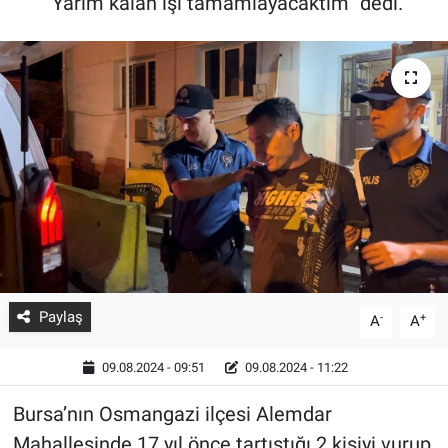
“Yarım kalan işi tamamlayacaktım” dedi.
Paylaş
-
+
A
A
09.08.2024 - 09:51
09.08.2024 - 11:22
Bursa’nın Osmangazi ilçesi Alemdar
Mahallesinde 17 yıl önce tartıştığı 2 kişiyi vurup,