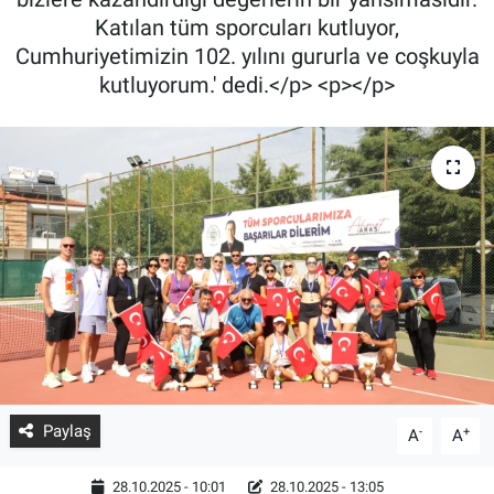
Katılan tüm sporcuları kutluyor,
Cumhuriyetimizin 102. yılını gururla ve coşkuyla
kutluyorum.' dedi.</p> <p></p>
Paylaş
-
+
A
A
28.10.2025 - 10:01
28.10.2025 - 13:05