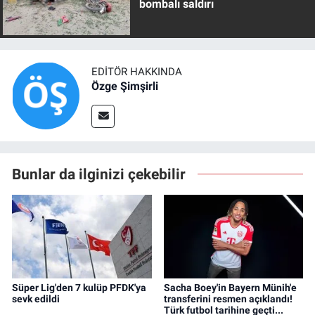
bombalı saldırı
EDITÖR HAKKINDA
Özge Şimşirli
Bunlar da ilginizi çekebilir
Süper Lig'den 7 kulüp PFDK'ya
Sacha Boey'in Bayern Münih'e
sevk edildi
transferini resmen açıklandı!
Türk futbol tarihine geçti...