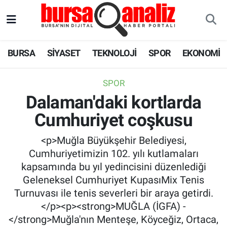
BURSA
Nöbetçi Eczaneler
BURSA
SİYASET
TEKNOLOJİ
SPOR
EKONOMİ
SİYASET
Hava Durumu
SPOR
TEKNOLOJİ
Trafik Durumu
Dalaman'daki kortlarda
Cumhuriyet coşkusu
SPOR
Süper Lig Puan Durumu ve Fikstür
<p>Muğla Büyükşehir Belediyesi,
EKONOMİ
Tüm Manşetler
Cumhuriyetimizin 102. yılı kutlamaları
kapsamında bu yıl yedincisini düzenlediği
SAĞLIK
Son Dakika Haberleri
Geleneksel Cumhuriyet KupasıMix Tenis
Turnuvası ile tenis severleri bir araya getirdi.
ASTROLOJİ
Haber Arşivi
</p><p><strong>MUĞLA (İGFA) -
</strong>Muğla'nın Menteşe, Köyceğiz, Ortaca,
BLOG