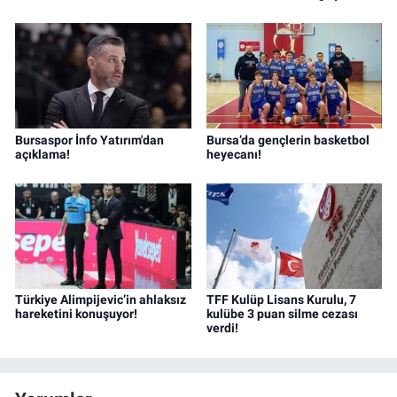
Bursaspor İnfo Yatırım'dan
Bursa’da gençlerin basketbol
açıklama!
heyecanı!
Türkiye Alimpijevic’in ahlaksız
TFF Kulüp Lisans Kurulu, 7
hareketini konuşuyor!
kulübe 3 puan silme cezası
verdi!