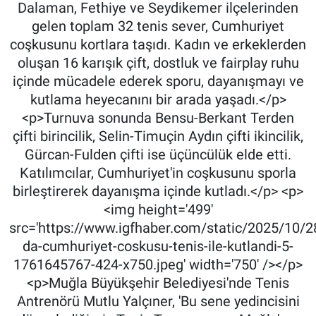
Dalaman, Fethiye ve Seydikemer ilçelerinden
gelen toplam 32 tenis sever, Cumhuriyet
coşkusunu kortlara taşıdı. Kadın ve erkeklerden
oluşan 16 karışık çift, dostluk ve fairplay ruhu
içinde mücadele ederek sporu, dayanışmayı ve
kutlama heyecanını bir arada yaşadı.</p>
<p>Turnuva sonunda Bensu-Berkant Terden
çifti birincilik, Selin-Timuçin Aydın çifti ikincilik,
Gürcan-Fulden çifti ise üçüncülük elde etti.
Katılımcılar, Cumhuriyet'in coşkusunu sporla
birleştirerek dayanışma içinde kutladı.</p> <p>
<img height='499'
src='https://www.igfhaber.com/static/2025/10/
da-cumhuriyet-coskusu-tenis-ile-kutlandi-5-
1761645767-424-x750.jpeg' width='750' /></p>
<p>Muğla Büyükşehir Belediyesi'nde Tenis
Antrenörü Mutlu Yalçıner, 'Bu sene yedincisini