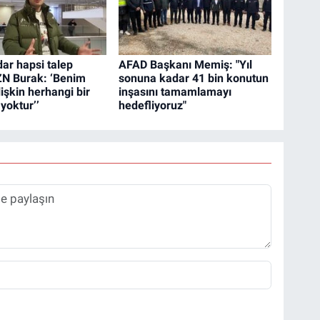
dar hapsi talep
AFAD Başkanı Memiş: "Yıl
ZN Burak: ‘Benim
sonuna kadar 41 bin konutun
ilişkin herhangi bir
inşasını tamamlamayı
yoktur’’
hedefliyoruz"