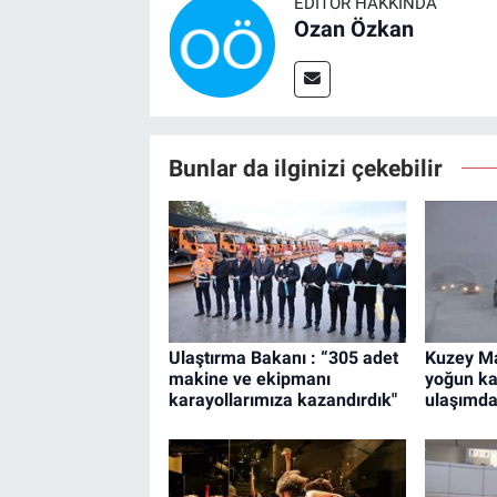
EDITÖR HAKKINDA
Ozan Özkan
Bunlar da ilginizi çekebilir
Ulaştırma Bakanı : “305 adet
Kuzey M
makine ve ekipmanı
yoğun ka
karayollarımıza kazandırdık"
ulaşımda