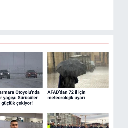
armara Otoyolu'nda
AFAD’dan 72 il için
r yağışı: Sürücüler
meteorolojik uyarı
 güçlük çekiyor!