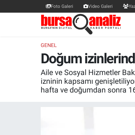
Foto Galeri
Video Galeri
Yaz
BURSA
Nöbetçi Eczaneler
SİYASET
Hava Durumu
GENEL
Doğum izinlerin
TEKNOLOJİ
Trafik Durumu
SPOR
Süper Lig Puan Durumu ve Fikstür
Aile ve Sosyal Hizmetler Bak
izninin kapsamı genişletili
EKONOMİ
Tüm Manşetler
hafta ve doğumdan sonra 16
SAĞLIK
Son Dakika Haberleri
ASTROLOJİ
Haber Arşivi
BLOG