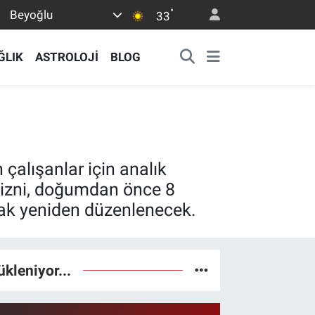
°
Beyoğlu
33
ĞLIK
ASTROLOJİ
BLOG
çalışanlar için analık
 izni, doğumdan önce 8
ak yeniden düzenlenecek.
ükleniyor...