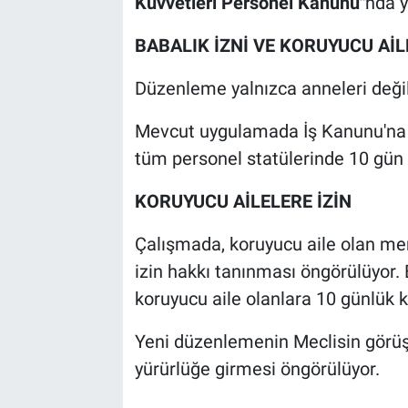
Kuvvetleri Personel Kanunu"
nda y
BABALIK İZNİ VE KORUYUCU AİL
Düzenleme yalnızca anneleri değil,
Mevcut uygulamada İş Kanunu'na tab
tüm personel statülerinde 10 gün
KORUYUCU AİLELERE İZİN
Çalışmada, koruyucu aile olan memu
izin hakkı tanınması öngörülüyor.
koruyucu aile olanlara 10 günlük k
Yeni düzenlemenin Meclisin görüşm
yürürlüğe girmesi öngörülüyor.