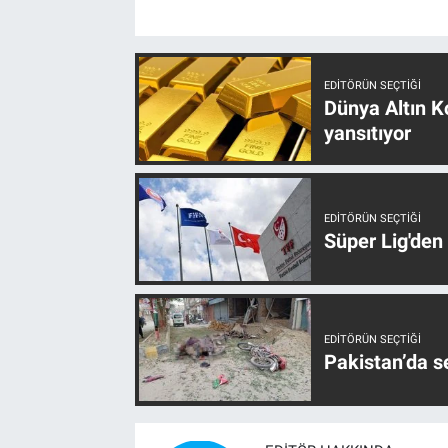
EDITÖRÜN SEÇTIĞI
Dünya Altın Ko
yansıtıyor
EDITÖRÜN SEÇTIĞI
Süper Lig'den
EDITÖRÜN SEÇTIĞI
Pakistan’da s