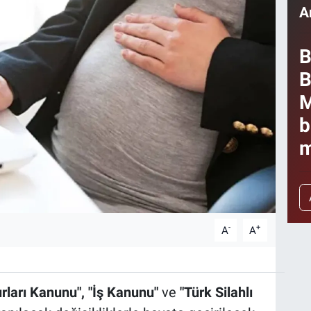
A
B
B
M
b
m
-
+
A
A
rları Kanunu", "İş Kanunu"
ve
"Türk Silahlı