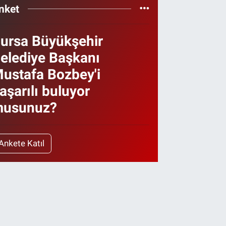
nket
ursa Büyükşehir
elediye Başkanı
ustafa Bozbey'i
aşarılı buluyor
usunuz?
Ankete Katıl