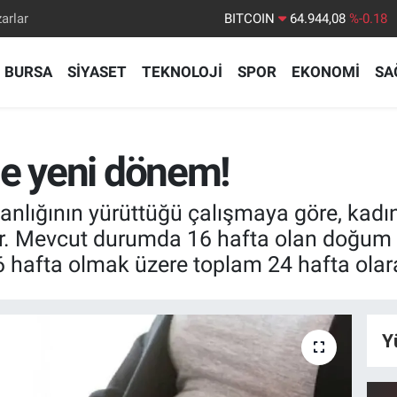
arlar
DOLAR
47,7436
%0.18
EURO
55,2510
%0.32
BURSA
SİYASET
TEKNOLOJİ
SPOR
EKONOMİ
SA
STERLİN
64,4811
%0.38
GRAM ALTIN
6660.55
%0.03
de yeni dönem!
BİST100
13.779
%-14
anlığının yürüttüğü çalışmaya göre, kadın 
yor. Mevcut durumda 16 hafta olan doğum
 hafta olmak üzere toplam 24 hafta olar
Y