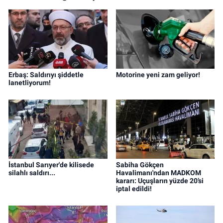
Erbaş: Saldırıyı şiddetle
Motorine yeni zam geliyor!
lanetliyorum!
İstanbul Sarıyer'de kilisede
Sabiha Gökçen
silahlı saldırı...
Havalimanı'ndan MADKOM
kararı: Uçuşların yüzde 20’si
iptal edildi!