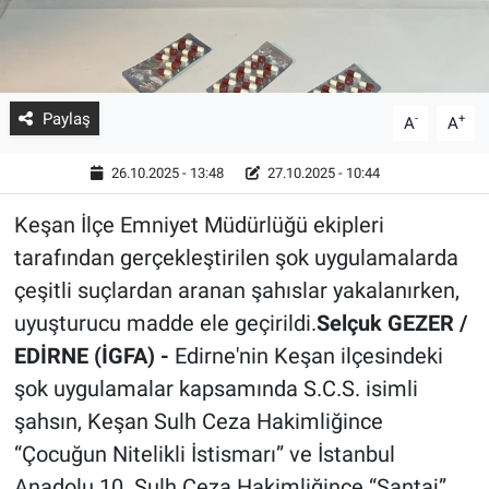
Paylaş
-
+
A
A
26.10.2025 - 13:48
27.10.2025 - 10:44
Keşan İlçe Emniyet Müdürlüğü ekipleri
tarafından gerçekleştirilen şok uygulamalarda
çeşitli suçlardan aranan şahıslar yakalanırken,
uyuşturucu madde ele geçirildi.
Selçuk GEZER /
EDİRNE (İGFA) -
Edirne'nin Keşan ilçesindeki
şok uygulamalar kapsamında S.C.S. isimli
şahsın, Keşan Sulh Ceza Hakimliğince
“Çocuğun Nitelikli İstismarı” ve İstanbul
Anadolu 10. Sulh Ceza Hakimliğince “Şantaj”