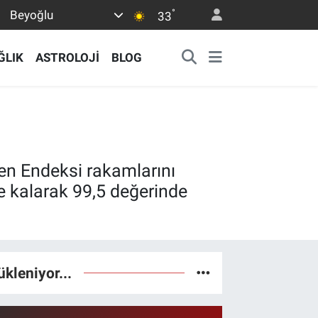
°
Beyoğlu
33
ĞLIK
ASTROLOJİ
BLOG
ven Endeksi rakamlarını
e kalarak 99,5 değerinde
ükleniyor...