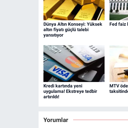
Dünya Altın Konseyi: Yüksek
Fed faiz 
altın fiyatı güçlü talebi
yansıtıyor
Kredi kartında yeni
MTV ödem
uygulama! Ekstreye tedbir
taksitind
artırıldı!
Yorumlar