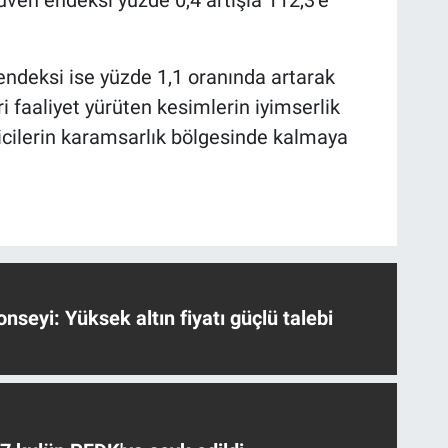
üven endeksi yüzde 0,4 artışla 112,3’e
ndeksi ise yüzde 1,1 oranında artarak
ari faaliyet yürüten kesimlerin iyimserlik
icilerin karamsarlık bölgesinde kalmaya
nseyi: Yüksek altın fiyatı güçlü talebi