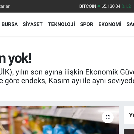
arlar
DOLAR
47,7106
%0.17
EURO
55,1652
%0.27
BURSA
SİYASET
TEKNOLOJİ
SPOR
EKONOMİ
SA
STERLİN
64,4046
%0.35
GRAM ALTIN
6618.49
%2.12
BİST100
13.773
%-19
n yok!
ÜİK), yılın son ayına ilişkin Ekonomik Gü
e göre endeks, Kasım ayı ile aynı seviyed
Y