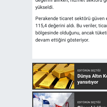
değerini alırken, hizmet sektörü g
yükseldi.
Perakende ticaret sektörü güven e
115,4 değerini aldı. Bu veriler, tic
bölgesinde olduğunu, ancak tüket
devam ettiğini gösteriyor.
EDITÖRÜN SEÇTIĞI
Dünya Altın Ko
yansıtıyor
EDITÖRÜN SEÇTIĞI