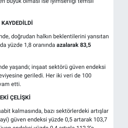
en büyük olması ise iyimserliği temsil
 KAYDEDİLDİ
nde, doğrudan halkın beklentilerini yansıtan
ında yüzde 1,8 oranında
azalarak 83,5
ünde yaşandı; inşaat sektörü güven endeksi
viyesine geriledi. Her iki veri de 100
vam etti.
Kİ ÇELİŞKİ
bit kalmasında, bazı sektörlerdeki artışlar
nayi) güven endeksi yüzde 0,5 artarak 103,7