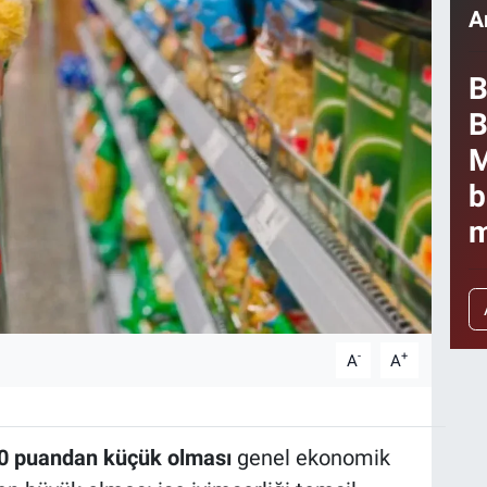
A
B
B
M
b
m
-
+
A
A
0 puandan küçük olması
genel ekonomik