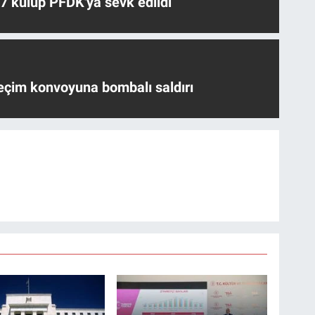
 7 kulüp PFDK'ya sevk edildi
eçim konvoyuna bombalı saldırı