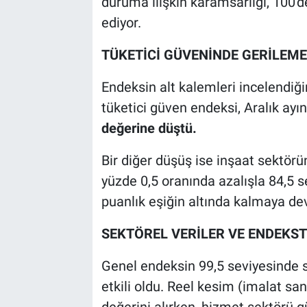
duruma ilişkin karamsarlığı, 100'd
ediyor.
TÜKETİCİ GÜVENİNDE GERİLEME
Endeksin alt kalemleri incelendiği
tüketici güven endeksi, Aralık ay
değerine düştü.
Bir diğer düşüş ise inşaat sektör
yüzde 0,5 oranında azalışla 84,5 se
puanlık eşiğin altında kalmaya de
SEKTÖREL VERİLER VE ENDEKSTE
Genel endeksin 99,5 seviyesinde sa
etkili oldu. Reel kesim (imalat sa