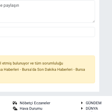
l etmiş bulunuyor ve tüm sorumluluğu
a Haberleri - Bursa'da Son Dakika Haberleri - Bursa
Nöbetçi Eczaneler
GÜNDEM
Hava Durumu
DÜNYA