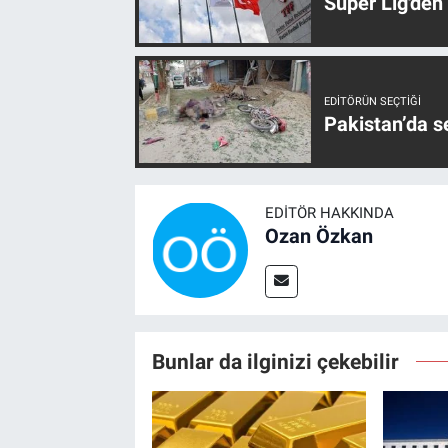
Süper Lig'den
EDITÖRÜN SEÇTIĞI
Pakistan’da s
EDITÖR HAKKINDA
Ozan Özkan
Bunlar da ilginizi çekebilir