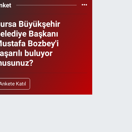
nket
ursa Büyükşehir
elediye Başkanı
ustafa Bozbey'i
aşarılı buluyor
usunuz?
Ankete Katıl