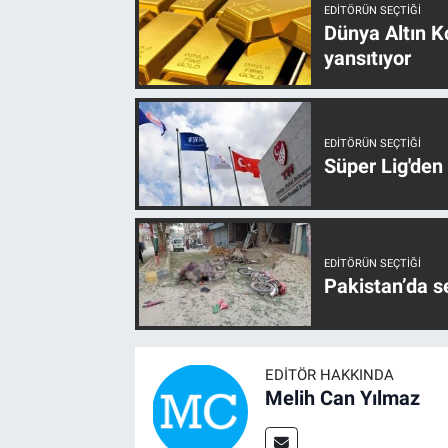
EDITÖRÜN SEÇTIĞI
Dünya Altın Ko
yansıtıyor
EDITÖRÜN SEÇTIĞI
Süper Lig'den
EDITÖRÜN SEÇTIĞI
Pakistan’da s
EDITÖR HAKKINDA
Melih Can Yılmaz