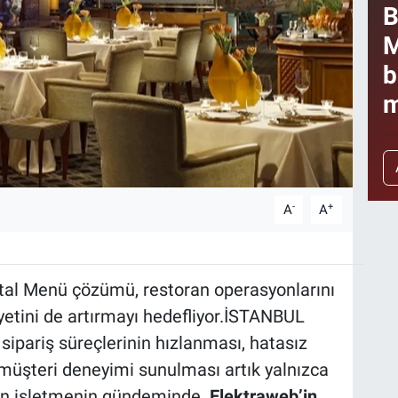
B
M
b
m
-
+
A
A
ijital Menü çözümü, restoran operasyonlarını
etini de artırmayı hedefliyor.İSTANBUL
 sipariş süreçlerinin hızlanması, hatasız
ir müşteri deneyimi sunulması artık yalnızca
kten işletmenin gündeminde.
Elektraweb’in