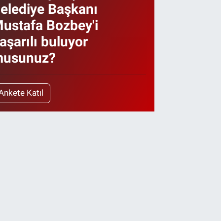
elediye Başkanı
ustafa Bozbey'i
aşarılı buluyor
usunuz?
Ankete Katıl