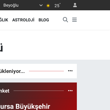
°
Beyoğlu
25
ĞLIK
ASTROLOJİ
BLOG
ü
ükleniyor...
nket
ursa Büyükşehir