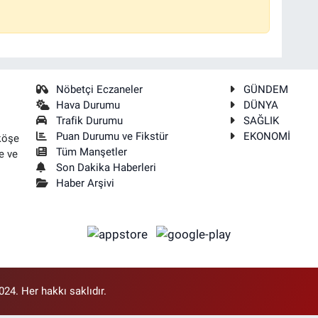
Nöbetçi Eczaneler
GÜNDEM
Hava Durumu
DÜNYA
Trafik Durumu
SAĞLIK
Puan Durumu ve Fikstür
EKONOMİ
köşe
Tüm Manşetler
e ve
Son Dakika Haberleri
Haber Arşivi
4. Her hakkı saklıdır.