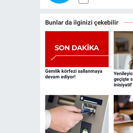
Bunlar da ilginizi çekebilir
Gemlik körfezi sallanmaya
Yenileyic
devam ediyor!
geçişte s
inisiyati