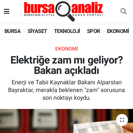
BURSA
Nöbetçi Eczaneler
BURSA
SİYASET
TEKNOLOJİ
SPOR
EKONOMİ
SİYASET
Hava Durumu
EKONOMI
TEKNOLOJİ
Trafik Durumu
Elektriğe zam mı geliyor?
Bakan açıkladı
SPOR
Süper Lig Puan Durumu ve Fikstür
Enerji ve Tabii Kaynaklar Bakanı Alparslan
EKONOMİ
Tüm Manşetler
Bayraktar, merakla beklenen "zam" sorusuna
son noktayı koydu.
SAĞLIK
Son Dakika Haberleri
ASTROLOJİ
Haber Arşivi
BLOG