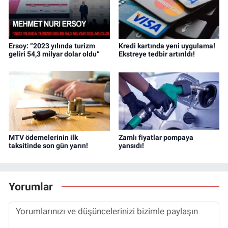
Ersoy: “2023 yılında turizm
Kredi kartında yeni uygulama!
geliri 54,3 milyar dolar oldu”
Ekstreye tedbir artırıldı!
MTV ödemelerinin ilk
Zamlı fiyatlar pompaya
taksitinde son gün yarın!
yansıdı!
Yorumlar