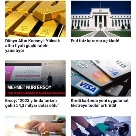
Dünya Altın Konseyi: Yüksek
Fed faiz kararını açıkladı!
altın fiyatı güçlü talebi
yansıtıyor
Ersoy: “2023 yılında turizm
Kredi kartında yeni uygulama!
geliri 54,3 milyar dolar oldu”
Ekstreye tedbir artırıldı!