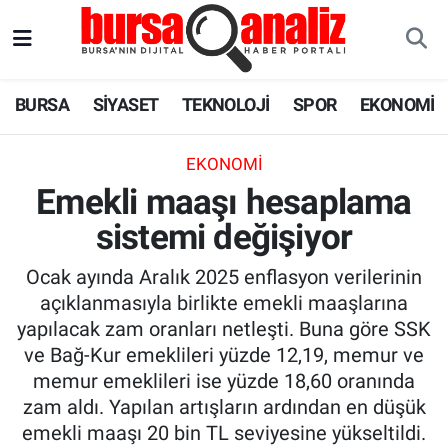
BURSA
Nöbetçi Eczaneler
BURSA
SİYASET
TEKNOLOJİ
SPOR
EKONOMİ
SİYASET
Hava Durumu
EKONOMI
TEKNOLOJİ
Trafik Durumu
Emekli maaşı hesaplama
sistemi değişiyor
SPOR
Süper Lig Puan Durumu ve Fikstür
Ocak ayında Aralık 2025 enflasyon verilerinin
EKONOMİ
Tüm Manşetler
açıklanmasıyla birlikte emekli maaşlarına
yapılacak zam oranları netleşti. Buna göre SSK
SAĞLIK
Son Dakika Haberleri
ve Bağ-Kur emeklileri yüzde 12,19, memur ve
memur emeklileri ise yüzde 18,60 oranında
ASTROLOJİ
Haber Arşivi
zam aldı. Yapılan artışların ardından en düşük
emekli maaşı 20 bin TL seviyesine yükseltildi.
BLOG