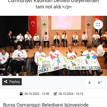
Cumhuriyet Kadınları Defilesi izleyenlerden
tam not aldı.</p>
Paylaş
-
+
A
A
28.10.2025 - 12:58
28.10.2025 - 16:15
Bursa Osmangazi Belediyesi bünyesinde