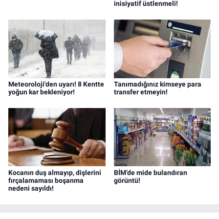
inisiyatif üstlenmeli!
Meteoroloji'den uyarı! 8 Kentte
Tanımadığınız kimseye para
yoğun kar bekleniyor!
transfer etmeyin!
Kocanın duş almayıp, dişlerini
BİM’de mide bulandıran
fırçalamaması boşanma
görüntü!
nedeni sayıldı!