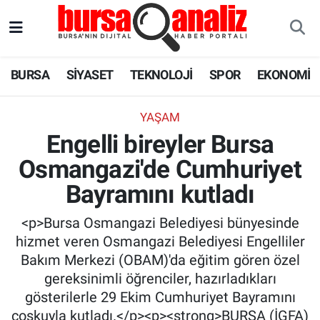
BURSA
Nöbetçi Eczaneler
BURSA
SİYASET
TEKNOLOJİ
SPOR
EKONOMİ
SİYASET
Hava Durumu
YAŞAM
TEKNOLOJİ
Trafik Durumu
Engelli bireyler Bursa
Osmangazi'de Cumhuriyet
SPOR
Süper Lig Puan Durumu ve Fikstür
Bayramını kutladı
EKONOMİ
Tüm Manşetler
<p>Bursa Osmangazi Belediyesi bünyesinde
SAĞLIK
Son Dakika Haberleri
hizmet veren Osmangazi Belediyesi Engelliler
Bakım Merkezi (OBAM)'da eğitim gören özel
ASTROLOJİ
Haber Arşivi
gereksinimli öğrenciler, hazırladıkları
gösterilerle 29 Ekim Cumhuriyet Bayramını
BLOG
coşkuyla kutladı.</p><p><strong>BURSA (İGFA)