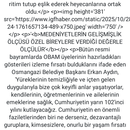
ritim tutup eşlik ederek heyecanlarına ortak
oldu.</p> <p><img height='381'
src='https://www.igfhaber.com/static/2025/10/2
24-1761657134-489-x750.jpeg' width='750' />
</p> <p>'<b>MEDENİYETLERİN GELİŞMİŞLİK
ÖLÇÜSÜ ÖZEL BİREYLERE VERDİĞİ DEĞERLE
ÖLÇÜLÜR'</b></p> <p>Bütün resmi
bayramlarda OBAM üyelerinin hazırladıkları
gösterileri izleme fırsatı bulduklarını ifade eden
Osmangazi Belediye Başkanı Erkan Aydın,
'Yüreklerinin temizliğiyle ve içten gelen
duygularıyla bize çok keyifli anlar yaşatıyorlar,
kendilerinin, öğretmenlerinin ve ailelerinin
emeklerine sağlık, Cumhuriyetin yarın 102'inci
yılını kutlayacağız. Cumhuriyetin en önemli
faziletlerinden biri ne derseniz, dezavantajlı
guruplara, kimsesizlere, onurlu bir yaşam fırsatı