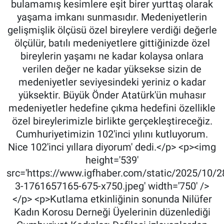
bulamamış kesimlere eşit birer yurttaş olarak
yaşama imkanı sunmasıdır. Medeniyetlerin
gelişmişlik ölçüsü özel bireylere verdiği değerle
ölçülür, batılı medeniyetlere gittiğinizde özel
bireylerin yaşamı ne kadar kolaysa onlara
verilen değer ne kadar yüksekse sizin de
medeniyetler seviyesindeki yeriniz o kadar
yüksektir. Büyük Önder Atatürk'ün muhasır
medeniyetler hedefine çıkma hedefini özellikle
özel bireylerimizle birlikte gerçekleştireceğiz.
Cumhuriyetimizin 102'inci yılını kutluyorum.
Nice 102'inci yıllara diyorum' dedi.</p> <p><img
height='539'
src='https://www.igfhaber.com/static/2025/10/2
3-1761657165-675-x750.jpeg' width='750' />
</p> <p>Kutlama etkinliğinin sonunda Nilüfer
Kadın Korosu Derneği Üyelerinin düzenlediği