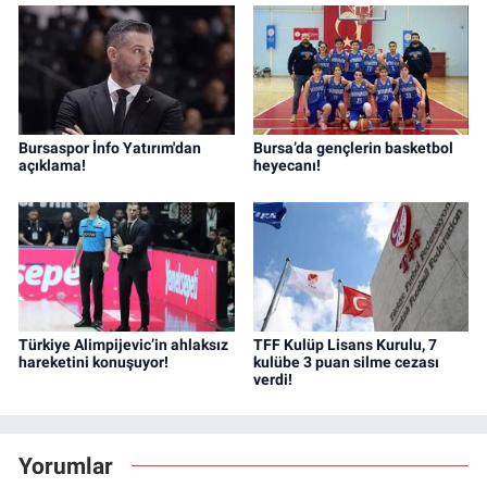
Bursaspor İnfo Yatırım'dan
Bursa’da gençlerin basketbol
açıklama!
heyecanı!
Türkiye Alimpijevic’in ahlaksız
TFF Kulüp Lisans Kurulu, 7
hareketini konuşuyor!
kulübe 3 puan silme cezası
verdi!
Yorumlar