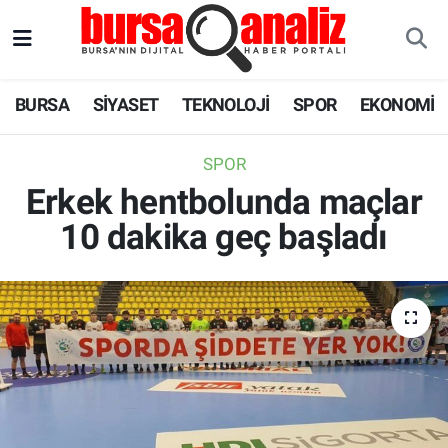
BURSA
Nöbetçi Eczaneler
BURSA
SİYASET
TEKNOLOJİ
SPOR
EKONOMİ
SİYASET
Hava Durumu
SPOR
TEKNOLOJİ
Trafik Durumu
Erkek hentbolunda maçlar
10 dakika geç başladı
SPOR
Süper Lig Puan Durumu ve Fikstür
EKONOMİ
Tüm Manşetler
SAĞLIK
Son Dakika Haberleri
ASTROLOJİ
Haber Arşivi
BLOG