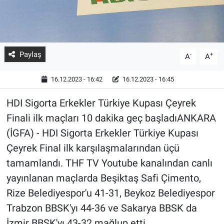
Paylaş
-
+
A
A
16.12.2023 - 16:42
16.12.2023 - 16:45
HDI Sigorta Erkekler Türkiye Kupası Çeyrek
Finali ilk maçları 10 dakika geç başladıANKARA
(İGFA) - HDI Sigorta Erkekler Türkiye Kupası
Çeyrek Final ilk karşılaşmalarından üçü
tamamlandı. THF TV Youtube kanalından canlı
yayınlanan maçlarda Beşiktaş Safi Çimento,
Rize Belediyespor'u 41-31, Beykoz Belediyespor
Trabzon BBSK'yı 44-36 ve Sakarya BBSK da
İzmir BBSK'yı 43-32 mağlup etti.