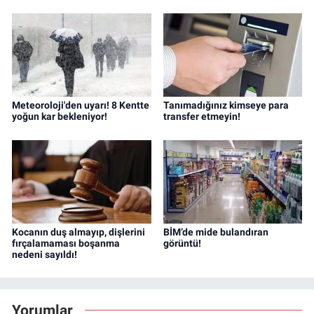
Meteoroloji'den uyarı! 8 Kentte
Tanımadığınız kimseye para
yoğun kar bekleniyor!
transfer etmeyin!
Kocanın duş almayıp, dişlerini
BİM’de mide bulandıran
fırçalamaması boşanma
görüntü!
nedeni sayıldı!
Yorumlar