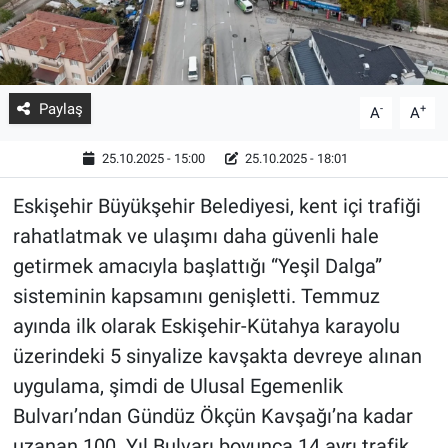
Paylaş
-
+
A
A
25.10.2025 - 15:00
25.10.2025 - 18:01
Eskişehir Büyükşehir Belediyesi, kent içi trafiği
rahatlatmak ve ulaşımı daha güvenli hale
getirmek amacıyla başlattığı “Yeşil Dalga”
sisteminin kapsamını genişletti. Temmuz
ayında ilk olarak Eskişehir-Kütahya karayolu
üzerindeki 5 sinyalize kavşakta devreye alınan
uygulama, şimdi de Ulusal Egemenlik
Bulvarı’ndan Gündüz Ökçün Kavşağı’na kadar
uzanan 100. Yıl Bulvarı boyunca 14 ayrı trafik