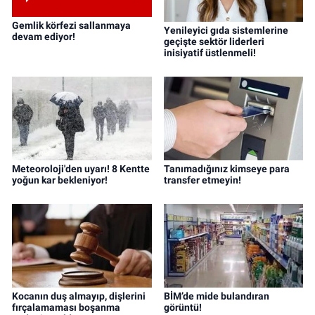
Gemlik körfezi sallanmaya
Yenileyici gıda sistemlerine
devam ediyor!
geçişte sektör liderleri
inisiyatif üstlenmeli!
Meteoroloji'den uyarı! 8 Kentte
Tanımadığınız kimseye para
yoğun kar bekleniyor!
transfer etmeyin!
Kocanın duş almayıp, dişlerini
BİM’de mide bulandıran
fırçalamaması boşanma
görüntü!