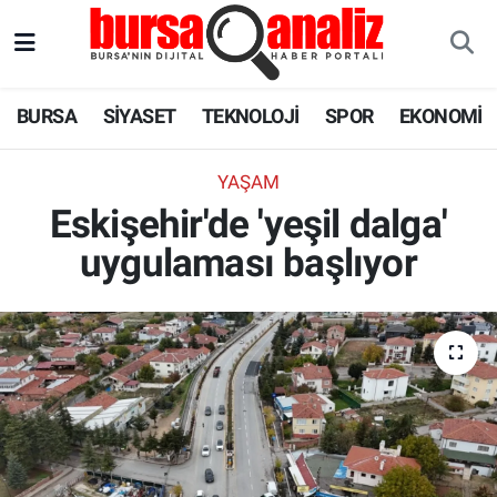
BURSA
Nöbetçi Eczaneler
BURSA
SİYASET
TEKNOLOJİ
SPOR
EKONOMİ
SİYASET
Hava Durumu
YAŞAM
TEKNOLOJİ
Trafik Durumu
Eskişehir'de 'yeşil dalga'
uygulaması başlıyor
SPOR
Süper Lig Puan Durumu ve Fikstür
EKONOMİ
Tüm Manşetler
SAĞLIK
Son Dakika Haberleri
ASTROLOJİ
Haber Arşivi
BLOG