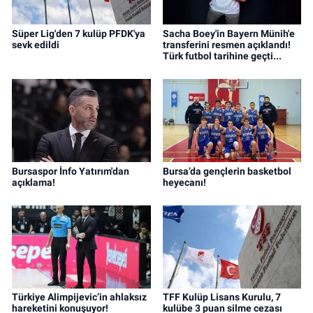
Süper Lig'den 7 kulüp PFDK'ya
Sacha Boey'in Bayern Münih'e
sevk edildi
transferini resmen açıklandı!
Türk futbol tarihine geçti...
Bursaspor İnfo Yatırım'dan
Bursa’da gençlerin basketbol
açıklama!
heyecanı!
Türkiye Alimpijevic’in ahlaksız
TFF Kulüp Lisans Kurulu, 7
hareketini konuşuyor!
kulübe 3 puan silme cezası