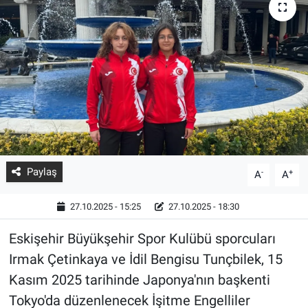
Paylaş
-
+
A
A
27.10.2025 - 15:25
27.10.2025 - 18:30
Eskişehir Büyükşehir Spor Kulübü sporcuları
Irmak Çetinkaya ve İdil Bengisu Tunçbilek, 15
Kasım 2025 tarihinde Japonya'nın başkenti
Tokyo'da düzenlenecek İşitme Engelliler