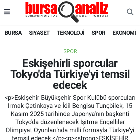
BURSA
Nöbetçi Eczaneler
BURSA
SİYASET
TEKNOLOJİ
SPOR
EKONOMİ
SİYASET
Hava Durumu
SPOR
TEKNOLOJİ
Trafik Durumu
Eskişehirli sporcular
Tokyo'da Türkiye'yi temsil
SPOR
Süper Lig Puan Durumu ve Fikstür
edecek
EKONOMİ
Tüm Manşetler
<p>Eskişehir Büyükşehir Spor Kulübü sporcuları
SAĞLIK
Son Dakika Haberleri
Irmak Çetinkaya ve İdil Bengisu Tunçbilek, 15
Kasım 2025 tarihinde Japonya'nın başkenti
ASTROLOJİ
Haber Arşivi
Tokyo'da düzenlenecek İşitme Engelliler
Olimpiyat Oyunları'nda milli formayla Türkiye'yi
BLOG
temsil edecek.</p><p><strong>ESKİŞEHİR