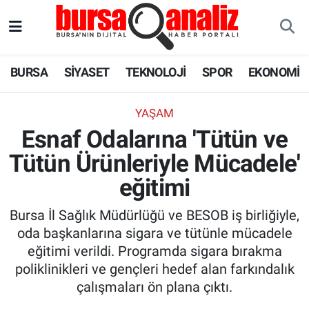
BURSA
Nöbetçi Eczaneler
BURSA
SİYASET
TEKNOLOJİ
SPOR
EKONOMİ
SİYASET
Hava Durumu
YAŞAM
TEKNOLOJİ
Trafik Durumu
Esnaf Odalarına 'Tütün ve
Tütün Ürünleriyle Mücadele'
SPOR
Süper Lig Puan Durumu ve Fikstür
eğitimi
EKONOMİ
Tüm Manşetler
Bursa İl Sağlık Müdürlüğü ve BESOB iş birliğiyle,
SAĞLIK
Son Dakika Haberleri
oda başkanlarına sigara ve tütünle mücadele
eğitimi verildi. Programda sigara bırakma
ASTROLOJİ
Haber Arşivi
poliklinikleri ve gençleri hedef alan farkındalık
çalışmaları ön plana çıktı.
BLOG