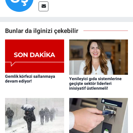
Bunlar da ilginizi çekebilir
Gemlik körfezi sallanmaya
Yenileyici gıda sistemlerine
devam ediyor!
geçişte sektör liderleri
inisiyatif üstlenmeli!